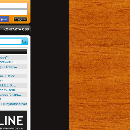
KONTAKTA OSS
eague"!
e "Wonder…
"Rogue One"…
rån Justice…
r 4
H.I.E.L.D.…
en tv-serie
ga uppföljare…
!
Till nyhetsarkivet