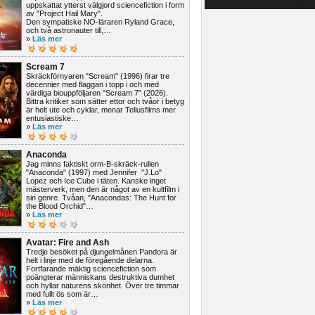
uppskattat ytterst välgjord sciencefiction i form
av "Project Hail Mary".
Den sympatiske NO-läraren Ryland Grace,
och två astronauter till,…
»
Läs mer
Scream 7
Skräckförnyaren "Scream" (1996) firar tre
decennier med flaggan i topp i och med
värdiga biouppföljaren "Scream 7" (2026).
Bittra kritiker som sätter ettor och tvåor i betyg
är helt ute och cyklar, menar Tellusfilms mer
entusiastiske…
»
Läs mer
Anaconda
Jag minns faktiskt orm-B-skräck-rullen
"Anaconda" (1997) med Jennifer "J.Lo"
Lopez och Ice Cube i täten. Kanske inget
mästerverk, men den är något av en kultfilm i
sin genre. Tvåan, "Anacondas: The Hunt for
the Blood Orchid"…
»
Läs mer
Avatar: Fire and Ash
Tredje besöket på djungelmånen Pandora är
helt i linje med de föregående delarna.
Fortfarande mäktig sciencefiction som
poängterar människans destruktiva dumhet
och hyllar naturens skönhet. Över tre timmar
med fullt ös som är…
»
Läs mer