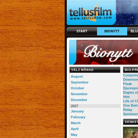
START
BIONYTT
BLU
VÄLJ MÅNAD
BIO-PR
Conjurin
August
Downton 
September
Fleak
October
Djurexpr
Eagles o
November
Him
December
Life of 
One Batt
2027
Relay
January
Sentimen
February
SENAS
March
April
May