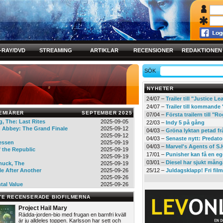
-RAY/DVD
STREAMING
ARTIKLAR
RECENSIONER
REDAKTIONEN
SÖK
NYHETER
24/07 –
Trailer till "Justice L
24/07 –
Trailer till kommand
EMIÄRER
SEPTEMBER 2025
07/04 –
Första trailern till 
g, The: Last Rites
2025-09-05
22/03 –
Indy 5 på gång
Abbey: The Grand Finale
2025-09-12
04/03 –
Gröna lyktan petad f
2025-09-12
04/03 –
Senaste nytt: Predato
essen
2025-09-19
04/03 –
Marvel's Agents of S.
f the Republic
2025-09-19
17/01 –
Punisher kan få en eg
2025-09-19
03/01 –
Diesel har sjukt mån
Chuck, The
2025-09-19
le After Another
2025-09-26
25/12 –
Juldagsklapp! Fri film
2025-09-26
tal Value
2025-09-26
TE RECENSERADE BIOFILMERNA
Project Hail Mary
Rädda-jorden-bio med frugan en barnfri kväll
är ju alldeles toppen. Karlsson har sett och