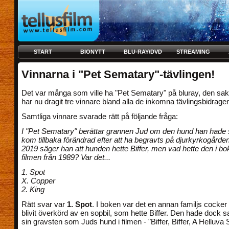
START
BIONYTT
BLU-RAY/DVD
STREAMING
Vinnarna i "Pet Sematary"-tävlingen!
Det var många som ville ha "Pet Sematary" på bluray, den sake
har nu dragit tre vinnare bland alla de inkomna tävlingsbidragen
Samtliga vinnare svarade rätt på följande fråga:
I "Pet Sematary" berättar grannen Jud om den hund han hade
kom tillbaka förändrad efter att ha begravts på djurkyrkogården.
2019 säger han att hunden hette Biffer, men vad hette den i bo
filmen från 1989? Var det...
1. Spot
X. Copper
2. King
Rätt svar var
1. Spot
. I boken var det en annan familjs cocker
blivit överkörd av en sopbil, som hette Biffer. Den hade dock
sin gravsten som Juds hund i filmen - "Biffer, Biffer, A Helluva S