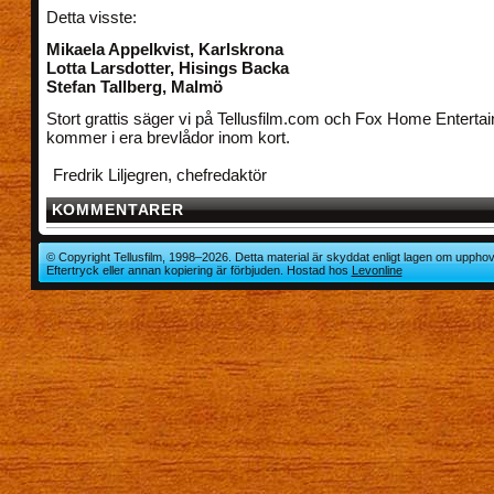
Detta visste:
Mikaela Appelkvist, Karlskrona
Lotta Larsdotter, Hisings Backa
Stefan Tallberg, Malmö
Stort grattis säger vi på Tellusfilm.com och Fox Home Enterta
kommer i era brevlådor inom kort.
Fredrik Liljegren, chefredaktör
KOMMENTARER
© Copyright Tellusfilm, 1998–2026. Detta material är skyddat enligt lagen om upphov
Eftertryck eller annan kopiering är förbjuden. Hostad hos
Levonline