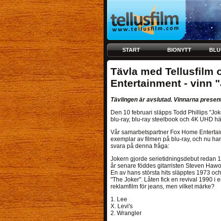
START
BIONYTT
BLU
Tävla med Tellusfilm
Entertainment - vinn "
Tävlingen är avslutad. Vinnarna prese
Den 10 februari släpps Todd Phillips "J
blu-ray, blu-ray steelbook och 4K UHD här
Vår samarbetspartner Fox Home Entertainm
exemplar av filmen på blu-ray, och nu har 
svara på denna fråga:
Jokern gjorde serietidningsdebut redan 1
år senare föddes gitarristen Steven Hawor
En av hans största hits släpptes 1973 och
"The Joker". Låten fick en revival 1990 i 
reklamfilm för jeans, men vilket märke?
1. Lee
X. Levi's
2. Wrangler