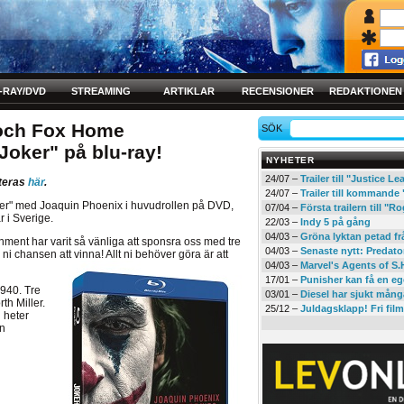
-RAY/DVD
STREAMING
ARTIKLAR
RECENSIONER
REDAKTIONEN
 och Fox Home
SÖK
Joker" på blu-ray!
NYHETER
24/07 –
Trailer till "Justice L
nteras
här
.
24/07 –
Trailer till kommand
oker" med Joaquin Phoenix i huvudrollen på DVD,
07/04 –
Första trailern till 
 i Sverige.
22/03 –
Indy 5 på gång
04/03 –
Gröna lyktan petad f
ent har varit så vänliga att sponsra oss med tre
04/03 –
Senaste nytt: Predato
ni chansen att vinna! Allt ni
behöver göra är att
04/03 –
Marvel's Agents of S.
17/01 –
Punisher kan få en eg
940. Tre
03/01 –
Diesel har sjukt mån
th Miller.
25/12 –
Juldagsklapp! Fri film
 heter
en