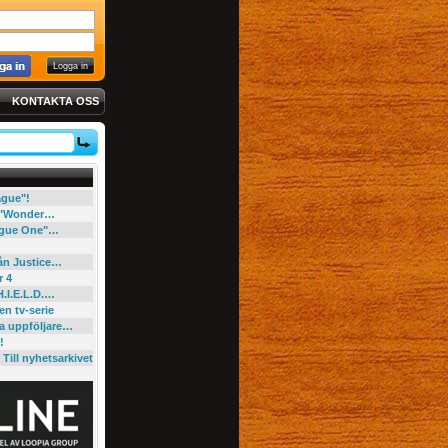
KONTAKTA OSS
eague"!
e "Wonder…
"Rogue One"…
rån Justice…
r 4
H.I.E.L.D.…
en tv-serie
ga uppföljare…
!
Till nyhetsarkivet