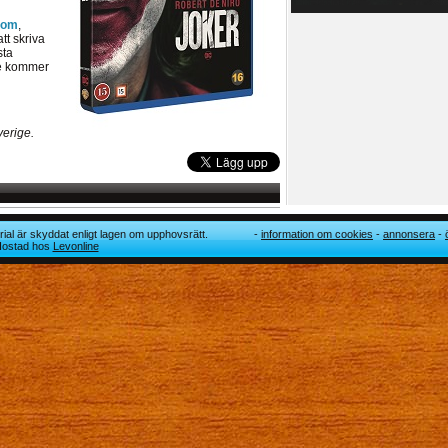
com
,
tt skriva
sta
re kommer
verige.
ial är skyddat enligt lagen om upphovsrätt.
information om cookies
annonsera
 Hostad hos
Levonline