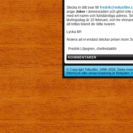
Skicka in ditt svar till
fredrik@tellusfilm.
ange
Joker
i ämnesraden och glöm inte a
med ert namn och fullständiga adress. Si
tävlingsdag är 10 februari, och tre vinna
att lottas bland de rätta svaren.
Lycka till!
Notera att vi endast skickar priser inom S
Fredrik Liljegren, chefredaktör
KOMMENTARER
© Copyright Tellusfilm, 1998–2026. Detta mater
Eftertryck eller annan kopiering är förbjuden.