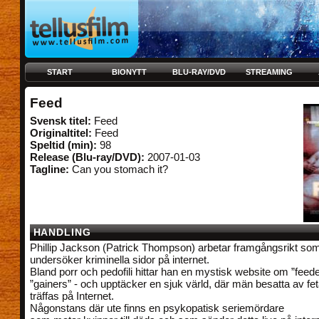
START
BIONYTT
BLU-RAY/DVD
STREAMING
Feed
Svensk titel:
Feed
Originaltitel:
Feed
Speltid (min):
98
Release (Blu-ray/DVD):
2007-01-03
Tagline:
Can you stomach it?
HANDLING
Phillip Jackson (Patrick Thompson) arbetar framgångsrikt som
undersöker kriminella sidor på internet.
Bland porr och pedofili hittar han en mystisk website om ”feed
”gainers” - och upptäcker en sjuk värld, där män besatta av fe
träffas på Internet.
Någonstans där ute finns en psykopatisk seriemördare