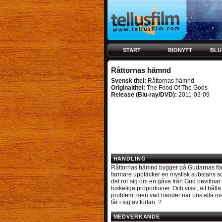
START
BIONYTT
BLU
Råttornas hämnd
Svensk titel:
Råttornas hämnd
Originaltitel:
The Food Of The Gods
Release (Blu-ray/DVD):
2011-03-09
HANDLING
Råttornas hämnd bygger på Gudarnas föda 
farmare upptäcker en mystisk substans s
det rör sig om en gåva från Gud bevittnar 
hiskeliga proportioner. Och visst, att håll
problem, men vad händer när öns alla insek
får i sig av födan..?
MEDVERKANDE