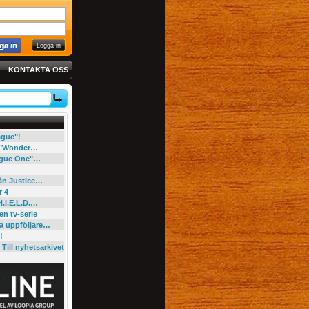
KONTAKTA OSS
eague"!
e "Wonder…
"Rogue One"…
rån Justice…
r 4
H.I.E.L.D.…
en tv-serie
ga uppföljare…
!
Till nyhetsarkivet