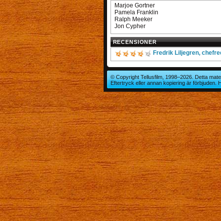
Marjoe Gortner
Pamela Franklin
Ralph Meeker
Jon Cypher
RECENSIONER
Fredrik Liljegren, chefr
© Copyright Tellusfilm, 1998–2026. Detta mater
Eftertryck eller annan kopiering är förbjuden.