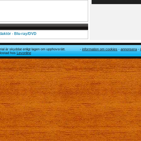
edaktör - Blu-ray/DVD
ial är skyddat enligt lagen om upphovsrätt.
information om cookies
annonsera
 Hostad hos
Levonline