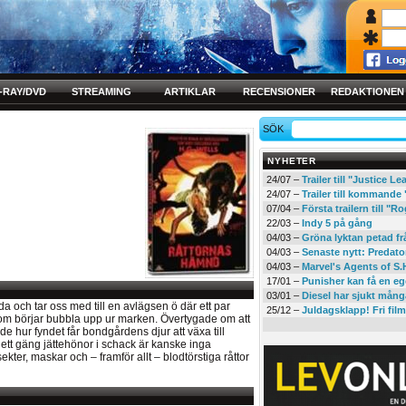
-RAY/DVD
STREAMING
ARTIKLAR
RECENSIONER
REDAKTIONEN
SÖK
NYHETER
24/07 –
Trailer till "Justice L
24/07 –
Trailer till kommand
07/04 –
Första trailern till 
22/03 –
Indy 5 på gång
04/03 –
Gröna lyktan petad f
04/03 –
Senaste nytt: Predato
04/03 –
Marvel's Agents of S.
17/01 –
Punisher kan få en eg
03/01 –
Diesel har sjukt mån
och tar oss med till en avlägsen ö där ett par
25/12 –
Juldagsklapp! Fri film
om börjar bubbla upp ur marken. Övertygade om att
de hur fyndet får bondgårdens djur att växa till
a ett gäng jättehönor i schack är kanske inga
ter, maskar och – framför allt – blodtörstiga råttor