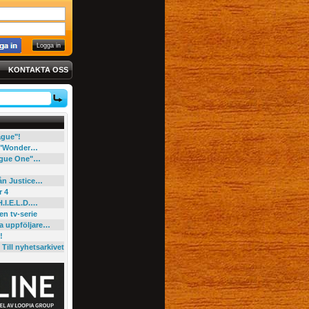
KONTAKTA OSS
eague"!
e "Wonder…
"Rogue One"…
rån Justice…
r 4
H.I.E.L.D.…
en tv-serie
ga uppföljare…
!
Till nyhetsarkivet