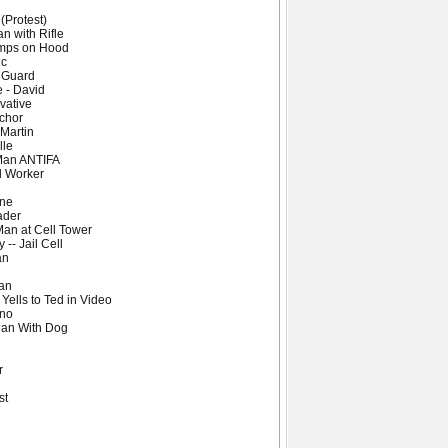
(Protest)
 with Rifle
Jumps on Hood
ic
l Guard
 - David
vative
chor
Martin
lle
 Man ANTIFA
l Worker
ine
ader
an at Cell Tower
-- Jail Cell
an
dan
Yells to Ted in Video
ino
Man With Dog
r
st