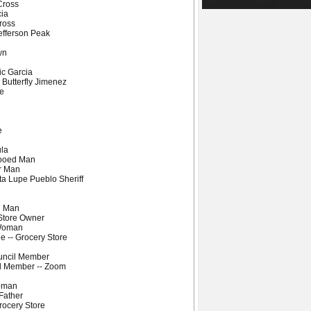
Cross
cia
ross
Jefferson Peak
wn
ic Garcia
 Butterfly Jimenez
ge
h
e
ula
ttooed Man
ar Man
ta Lupe Pueblo Sheriff
d Man
Store Owner
 Woman
 -- Grocery Store
ouncil Member
il Member -- Zoom
Woman
Father
rocery Store