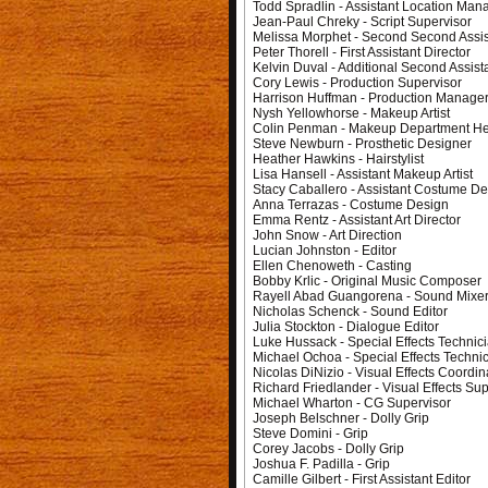
Todd Spradlin - Assistant Location Man
Jean-Paul Chreky - Script Supervisor
Melissa Morphet - Second Second Assist
Peter Thorell - First Assistant Director
Kelvin Duval - Additional Second Assista
Cory Lewis - Production Supervisor
Harrison Huffman - Production Manage
Nysh Yellowhorse - Makeup Artist
Colin Penman - Makeup Department H
Steve Newburn - Prosthetic Designer
Heather Hawkins - Hairstylist
Lisa Hansell - Assistant Makeup Artist
Stacy Caballero - Assistant Costume De
Anna Terrazas - Costume Design
Emma Rentz - Assistant Art Director
John Snow - Art Direction
Lucian Johnston - Editor
Ellen Chenoweth - Casting
Bobby Krlic - Original Music Composer
Rayell Abad Guangorena - Sound Mixe
Nicholas Schenck - Sound Editor
Julia Stockton - Dialogue Editor
Luke Hussack - Special Effects Technic
Michael Ochoa - Special Effects Techni
Nicolas DiNizio - Visual Effects Coordin
Richard Friedlander - Visual Effects Su
Michael Wharton - CG Supervisor
Joseph Belschner - Dolly Grip
Steve Domini - Grip
Corey Jacobs - Dolly Grip
Joshua F. Padilla - Grip
Camille Gilbert - First Assistant Editor