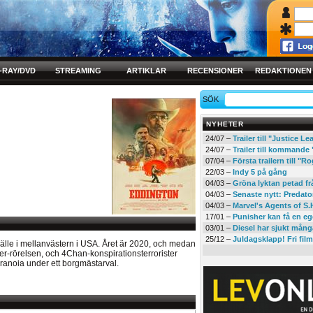
-RAY/DVD
STREAMING
ARTIKLAR
RECENSIONER
REDAKTIONEN
SÖK
NYHETER
24/07 –
Trailer till "Justice L
24/07 –
Trailer till kommand
07/04 –
Första trailern till 
22/03 –
Indy 5 på gång
04/03 –
Gröna lyktan petad f
04/03 –
Senaste nytt: Predato
04/03 –
Marvel's Agents of S.
17/01 –
Punisher kan få en eg
03/01 –
Diesel har sjukt mån
25/12 –
Juldagsklapp! Fri film
mhälle i mellanvästern i USA. Året är 2020, och medan
er-rörelsen, och 4Chan-konspirationsterrorister
ranoia under ett borgmästarval.