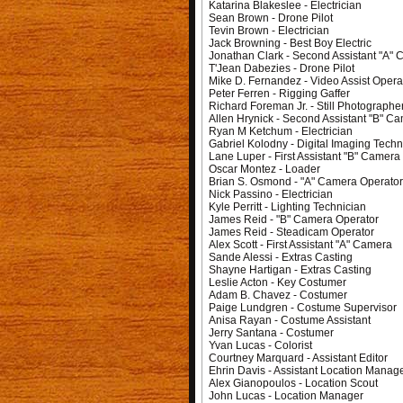
Katarina Blakeslee - Electrician
Sean Brown - Drone Pilot
Tevin Brown - Electrician
Jack Browning - Best Boy Electric
Jonathan Clark - Second Assistant "A"
T'Jean Dabezies - Drone Pilot
Mike D. Fernandez - Video Assist Opera
Peter Ferren - Rigging Gaffer
Richard Foreman Jr. - Still Photographe
Allen Hrynick - Second Assistant "B" C
Ryan M Ketchum - Electrician
Gabriel Kolodny - Digital Imaging Techn
Lane Luper - First Assistant "B" Camera
Oscar Montez - Loader
Brian S. Osmond - "A" Camera Operato
Nick Passino - Electrician
Kyle Perritt - Lighting Technician
James Reid - "B" Camera Operator
James Reid - Steadicam Operator
Alex Scott - First Assistant "A" Camera
Sande Alessi - Extras Casting
Shayne Hartigan - Extras Casting
Leslie Acton - Key Costumer
Adam B. Chavez - Costumer
Paige Lundgren - Costume Supervisor
Anisa Rayan - Costume Assistant
Jerry Santana - Costumer
Yvan Lucas - Colorist
Courtney Marquard - Assistant Editor
Ehrin Davis - Assistant Location Manag
Alex Gianopoulos - Location Scout
John Lucas - Location Manager