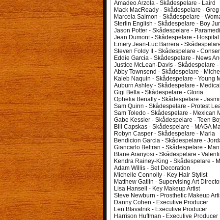
Amadeo Arzola - Skådespelare - Laird
Mack MacReady - Skådespelare - Greg 
Marcela Salmon - Skådespelare - Woman
Sterlin English - Skådespelare - Boy 
Jason Potter - Skådespelare - Paramed
Jean Dumont - Skådespelare - Hospita
Emery Jean-Luc Barrera - Skådespelare
Steven Foldy II - Skådespelare - Conser
Eddie Garcia - Skådespelare - News An
Justice McLean-Davis - Skådespelare - 
Abby Townsend - Skådespelare - Miche
Kaleb Naquin - Skådespelare - Young
Auburn Ashley - Skådespelare - Medica
Gigi Bella - Skådespelare - Gloria
Ophelia Benally - Skådespelare - Jasm
Sam Quinn - Skådespelare - Protest Le
Sam Toledo - Skådespelare - Mexican M
Gabe Kessler - Skådespelare - Teen Boy 
Bill Capskas - Skådespelare - MAGA M
Robyn Casper - Skådespelare - Maria
Bendicion Garcia - Skådespelare - Jor
Giancarlo Beltran - Skådespelare - Man 
Blane Aranyosi - Skådespelare - Valent
Kendra Rainey-King - Skådespelare - 
Adam Willis - Set Decoration
Michelle Connolly - Key Hair Stylist
Matthew Gatlin - Supervising Art Directo
Lisa Hansell - Key Makeup Artist
Steve Newburn - Prosthetic Makeup Arti
Danny Cohen - Executive Producer
Len Blavatnik - Executive Producer
Harrison Huffman - Executive Producer