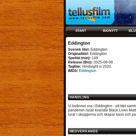
START
BIONYTT
BLU
Eddington
Svensk titel:
Eddington
Originaltitel:
Eddington
Speltid (min):
149
Release (Bio):
2025-08-08
Tagline:
Hindsight is 2020.
IMDb:
Eddington
HANDLING
Vi befinner oss i Eddington - ett litet sa
pandemin rasar kvarstår Black Lives Matt
lurar i skuggorna och skapar kaos och pa
MEDVERKANDE