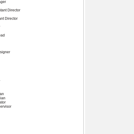
ager
ant Director
nt Director
r
ead
signer
r
ian
cian
ator
pervisor