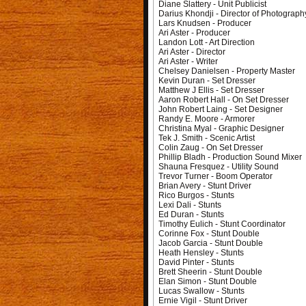
Diane Slattery - Unit Publicist
Darius Khondji - Director of Photograph
Lars Knudsen - Producer
Ari Aster - Producer
Landon Lott - Art Direction
Ari Aster - Director
Ari Aster - Writer
Chelsey Danielsen - Property Master
Kevin Duran - Set Dresser
Matthew J Ellis - Set Dresser
Aaron Robert Hall - On Set Dresser
John Robert Laing - Set Designer
Randy E. Moore - Armorer
Christina Myal - Graphic Designer
Tek J. Smith - Scenic Artist
Colin Zaug - On Set Dresser
Phillip Bladh - Production Sound Mixer
Shauna Fresquez - Utility Sound
Trevor Turner - Boom Operator
Brian Avery - Stunt Driver
Rico Burgos - Stunts
Lexi Dali - Stunts
Ed Duran - Stunts
Timothy Eulich - Stunt Coordinator
Corinne Fox - Stunt Double
Jacob Garcia - Stunt Double
Heath Hensley - Stunts
David Pinter - Stunts
Brett Sheerin - Stunt Double
Elan Simon - Stunt Double
Lucas Swallow - Stunts
Ernie Vigil - Stunt Driver