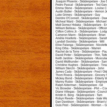
Joaquin Phoenix - Skådespelare - Joe 
Pedro Pascal - Skådespelare - Ted Gar
Emma Stone - Skådespelare - Louise C
Austin Butler - Skådespelare - Vernon 
Luke Grimes - Skådespelare - Guy
Deirdre O'Connell - Skådespelare - Da
Micheal Ward - Skådespelare - Michael
Matt Gomez Hidaka - Skådespelare - Er
William Belleau - Skådespelare - Officer
Clifton Collins Jr. - Skådespelare - Lod
Cameron Mann - Skådespelare - Brian
Amélie Hoeferle - Skådespelare - Sara
Landall Goolsby - Skådespelare - Will
Elise Falanga - Skådespelare - Nicolett
King Orba - Skådespelare - Warren
Rachel de la Torre - Skådespelare - Pa
David Pinter - Skådespelare - Thin, Ta
Keith Jardine - Skådespelare - Muscul
David Midthunder - Skådespelare - San
Christine Hughes - Skådespelare - Tina
William Sterchi - Skådespelare - John
James Cady - Skådespelare - Fred / Ol
Thom Rivera - Skådespelare - Grocery 
Mickey Bond - Skådespelare - Elderly
Manny Rubio - Skådespelare - Employee
Ralph Alderman - Skådespelare - Gil
Vic Browder - Skådespelare - Phil -- C
Diane Villegas - Skådespelare - Counc
Kristin K. Berg - Skådespelare - Tam
Robyn Reede - Skådespelare - Irate 
Dan Davidson - Skådespelare - Brian's 
Guia Peel - Skådespelare - Woman -- G