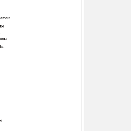
 Camera
tor
r
amera
ician
r
er