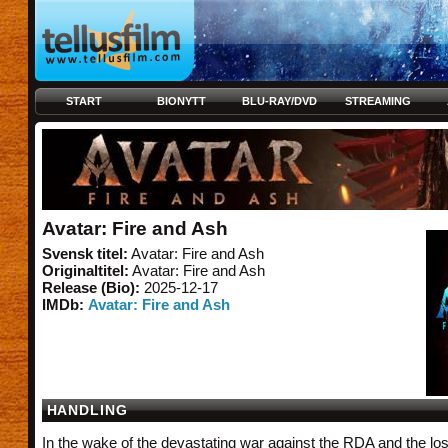
START
BIONYTT
BLU-RAY/DVD
STREAMING
Avatar: Fire and Ash
Svensk titel:
Avatar: Fire and Ash
Originaltitel:
Avatar: Fire and Ash
Release (Bio):
2025-12-17
IMDb:
Avatar: Fire and Ash
HANDLING
In the wake of the devastating war against the RDA and the loss