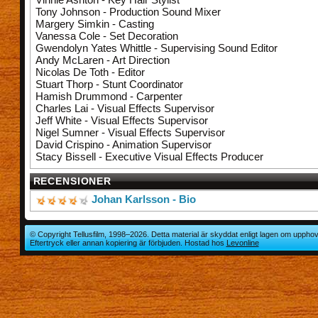
Tony Johnson - Production Sound Mixer
Margery Simkin - Casting
Vanessa Cole - Set Decoration
Gwendolyn Yates Whittle - Supervising Sound Editor
Andy McLaren - Art Direction
Nicolas De Toth - Editor
Stuart Thorp - Stunt Coordinator
Hamish Drummond - Carpenter
Charles Lai - Visual Effects Supervisor
Jeff White - Visual Effects Supervisor
Nigel Sumner - Visual Effects Supervisor
David Crispino - Animation Supervisor
Stacy Bissell - Executive Visual Effects Producer
RECENSIONER
Johan Karlsson - Bio
© Copyright Tellusfilm, 1998–2026. Detta material är skyddat enligt lagen om upphov
Eftertryck eller annan kopiering är förbjuden. Hostad hos
Levonline