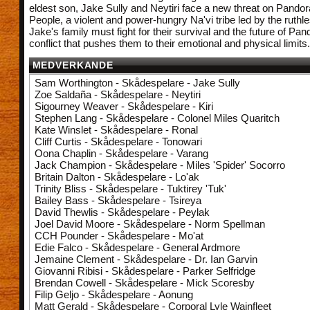
eldest son, Jake Sully and Neytiri face a new threat on Pandor
People, a violent and power-hungry Na'vi tribe led by the ruthl
Jake's family must fight for their survival and the future of Pan
conflict that pushes them to their emotional and physical limits.
MEDVERKANDE
Sam Worthington - Skådespelare - Jake Sully
Zoe Saldaña - Skådespelare - Neytiri
Sigourney Weaver - Skådespelare - Kiri
Stephen Lang - Skådespelare - Colonel Miles Quaritch
Kate Winslet - Skådespelare - Ronal
Cliff Curtis - Skådespelare - Tonowari
Oona Chaplin - Skådespelare - Varang
Jack Champion - Skådespelare - Miles 'Spider' Socorro
Britain Dalton - Skådespelare - Lo'ak
Trinity Bliss - Skådespelare - Tuktirey 'Tuk'
Bailey Bass - Skådespelare - Tsireya
David Thewlis - Skådespelare - Peylak
Joel David Moore - Skådespelare - Norm Spellman
CCH Pounder - Skådespelare - Mo'at
Edie Falco - Skådespelare - General Ardmore
Jemaine Clement - Skådespelare - Dr. Ian Garvin
Giovanni Ribisi - Skådespelare - Parker Selfridge
Brendan Cowell - Skådespelare - Mick Scoresby
Filip Geljo - Skådespelare - Aonung
Matt Gerald - Skådespelare - Corporal Lyle Wainfleet