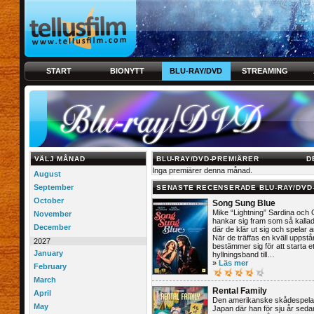
START
BIONYTT
BLU-RAY/DVD
STREAMING
VÄLJ MÅNAD
BLU-RAY/DVD-PREMIÄRER
D
Inga premiärer denna månad.
August
September
SENASTE RECENSERADE BLU-RAY/DVD
October
Song Sung Blue
Mike “Lightning” Sardina och C
November
hankar sig fram som så kallade
December
där de klär ut sig och spelar 
När de träffas en kväll uppstå
2027
bestämmer sig för att starta et
January
hyllningsband till…
»
Läs mer
February
March
Rental Family
April
Den amerikanske skådespelaren
May
Japan där han för sju år sed