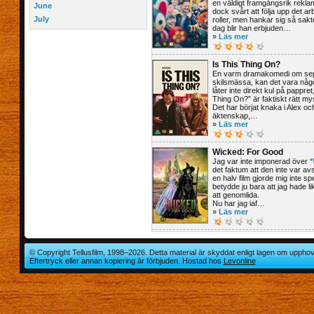
en väldigt framgångsrik rekla
June
dock svårt att följa upp det a
July
roller, men hankar sig så sakt
dag blir han erbjuden…
»
Läs mer
Is This Thing On?
En varm dramakomedi om sep
skilsmässa, kan det vara något
låter inte direkt kul på pappre
Thing On?” är faktiskt rätt mys
Det har börjat knaka i Alex o
äktenskap,…
»
Läs mer
Wicked: For Good
Jag var inte imponerad över “
det faktum att den inte var av
en halv film gjorde mig inte spe
betydde ju bara att jag hade l
att genomlida.
Nu har jag iaf…
»
Läs mer
© Copyright Tellusfilm, 1998–2026. Detta material är skyddat enligt lagen om upphov
Eftertryck eller annan kopiering är förbjuden. Hostad hos
Levonline