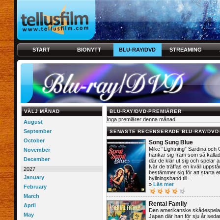
START
BIONYTT
BLU-RAY/DVD
STREAMING
VÄLJ MÅNAD
BLU-RAY/DVD-PREMIÄRER
Inga premiärer denna månad.
August
September
SENASTE RECENSERADE BLU-RAY/DVD
October
Song Sung Blue
Mike “Lightning” Sardina och C
November
hankar sig fram som så kallade
December
där de klär ut sig och spelar 
När de träffas en kväll uppstå
2027
bestämmer sig för att starta et
January
hyllningsband till…
»
Läs mer
February
March
Rental Family
April
Den amerikanske skådespelaren
May
Japan där han för sju år sed