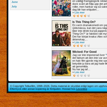
en väldigt framgångsrik rekla
June
dock svårt att följa upp det a
July
roller, men hankar sig så sakt
dag blir han erbjuden…
»
Läs mer
Is This Thing On?
En varm dramakomedi om sep
skilsmässa, kan det vara något
låter inte direkt kul på pappre
Thing On?” är faktiskt rätt mys
Det har börjat knaka i Alex o
äktenskap,…
»
Läs mer
Wicked: For Good
Jag var inte imponerad över “
det faktum att den inte var av
en halv film gjorde mig inte spe
betydde ju bara att jag hade l
att genomlida.
Nu har jag iaf…
»
Läs mer
© Copyright Tellusfilm, 1998–2026. Detta material är skyddat enligt lagen om upphov
Eftertryck eller annan kopiering är förbjuden. Hostad hos
Levonline