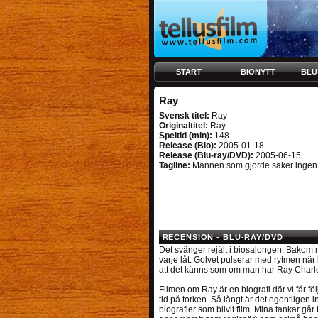
START
BIONYTT
BLU
Ray
Svensk titel:
Ray
Originaltitel:
Ray
Speltid (min):
148
Release (Bio):
2005-01-18
Release (Blu-ray/DVD):
2005-06-15
Tagline:
Mannen som gjorde saker ingen t
RECENSION - BLU-RAY/DVD
Det svänger rejält i biosalongen. Bakom 
varje låt. Golvet pulserar med rytmen när 
att det känns som om man har Ray Charle
Filmen om Ray är en biografi där vi får fö
tid på torken. Så långt är det egentligen 
biografier som blivit film. Mina tankar går