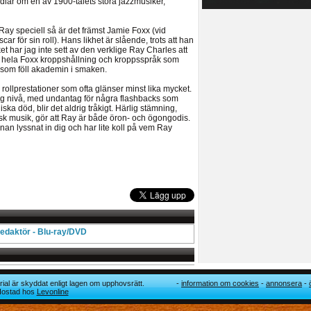
lar om en av 1900-talets stora jazzmusiker,
ay speciell så är det främst Jamie Foxx (vid
ar för sin roll). Hans likhet är slående, trots att han
 har jag inte sett av den verklige Ray Charles att
et hela Foxx kroppshållning och kroppsspråk som
 som föll akademin i smaken.
rollprestationer som ofta glänser minst lika mycket.
tlig nivå, med undantag för några flashbacks som
ska död, blir det aldrig tråkigt. Härlig stämning,
tisk musik, gör att Ray är både öron- och ögongodis.
nan lyssnat in dig och har lite koll på vem Ray
edaktör - Blu-ray/DVD
ial är skyddat enligt lagen om upphovsrätt.
information om cookies
annonsera
 Hostad hos
Levonline