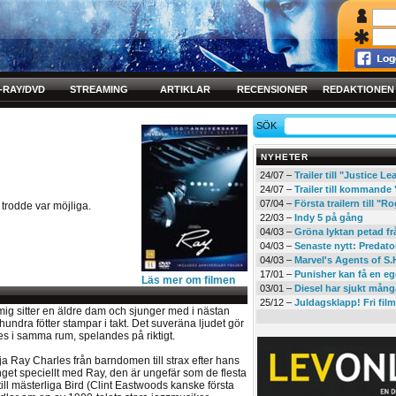
-RAY/DVD
STREAMING
ARTIKLAR
RECENSIONER
REDAKTIONEN
SÖK
NYHETER
24/07 –
Trailer till "Justice L
24/07 –
Trailer till kommand
07/04 –
Första trailern till 
rodde var möjliga.
22/03 –
Indy 5 på gång
04/03 –
Gröna lyktan petad f
04/03 –
Senaste nytt: Predato
04/03 –
Marvel's Agents of S.
17/01 –
Punisher kan få en eg
Läs mer om filmen
03/01 –
Diesel har sjukt mån
25/12 –
Juldagsklapp! Fri film
mig sitter en äldre dam och sjunger med i nästan
hundra fötter stampar i takt. Det suveräna ljudet gör
s i samma rum, spelandes på riktigt.
lja Ray Charles från barndomen till strax efter hans
inget speciellt med Ray, den är ungefär som de flesta
 till mästerliga Bird (Clint Eastwoods kanske första