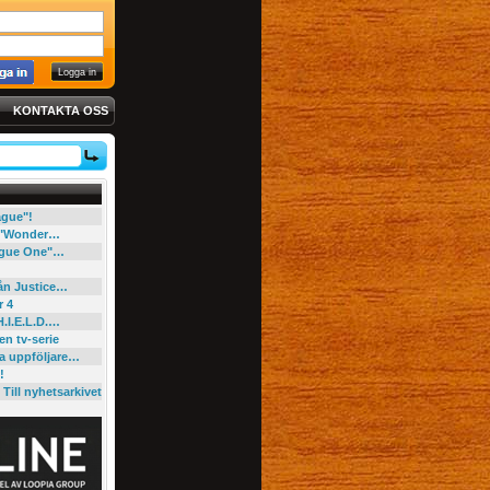
KONTAKTA OSS
eague"!
e "Wonder…
"Rogue One"…
rån Justice…
r 4
H.I.E.L.D.…
en tv-serie
ga uppföljare…
!
Till nyhetsarkivet