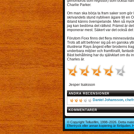
genombrott som regissör) som också hand
Charlie Parker.
Om man ska börja ta fram saker som gör R
skrivandets stund nybliven ägare till en Osc
ibland känns överspelande. Men så mycket
jag kan bedöma det rättvist. Främst är d
imponerar mest. Säkert var det också det
Förutom Foxx finns det flera minnesvärda 
Trots att allt befinner sig på en ganska y
illustrerar Rays ångest efter broderns tragi
underbara miljöer och framförallt, fantas
Bäst behållning har du självklart om du in
Charles är.
Jesper Isaksson
ANDRA RECENSIONER
Daniel Johansson, chefr
KOMMENTARER
© Copyright Tellusfilm, 1998–2026. Detta mater
Eftertryck eller annan kopiering är förbjuden.