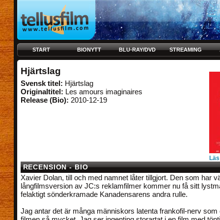
START
BIONYTT
BLU-RAY/DVD
STREAMING
Hjärtslag
Svensk titel:
Hjärtslag
Originaltitel:
Les amours imaginaires
Release (Bio):
2010-12-19
Läs
RECENSION - BIO
Xavier Dolan, till och med namnet låter tillgjort. Den som har v
långfilmsversion av JC:s reklamfilmer kommer nu få sitt lystm
felaktigt sönderkramade Kanadensarens andra rulle.
Jag antar det är många människors latenta frankofil-nerv som g
filmen så mycket. Jag ser ingenting storartat i en film med tön