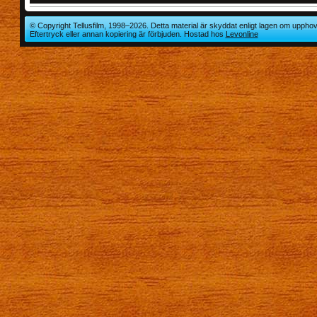
© Copyright Tellusfilm, 1998–2026. Detta material är skyddat enligt lagen om upphov
Eftertryck eller annan kopiering är förbjuden. Hostad hos
Levonline