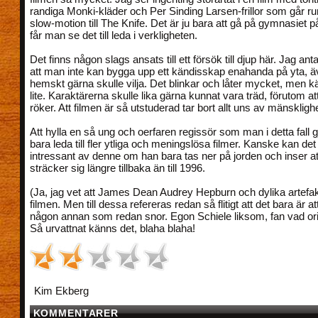
randiga Monki-kläder och Per Sinding Larsen-frillor som går run
slow-motion till The Knife. Det är ju bara att gå på gymnasiet 
får man se det till leda i verkligheten.
Det finns någon slags ansats till ett försök till djup här. Jag ant
att man inte kan bygga upp ett kändisskap enahanda på yta, 
hemskt gärna skulle vilja. Det blinkar och låter mycket, men k
lite. Karaktärerna skulle lika gärna kunnat vara träd, förutom att
röker. Att filmen är så utstuderad tar bort allt uns av mänsklighe
Att hylla en så ung och oerfaren regissör som man i detta fall
bara leda till fler ytliga och meningslösa filmer. Kanske kan det 
intressant av denne om han bara tas ner på jorden och inser att
sträcker sig längre tillbaka än till 1996.
(Ja, jag vet att James Dean Audrey Hepburn och dylika artefak
filmen. Men till dessa refereras redan så flitigt att det bara är at
någon annan som redan snor. Egon Schiele liksom, fan vad orig
Så urvattnat känns det, blaha blaha!
Kim Ekberg
KOMMENTARER