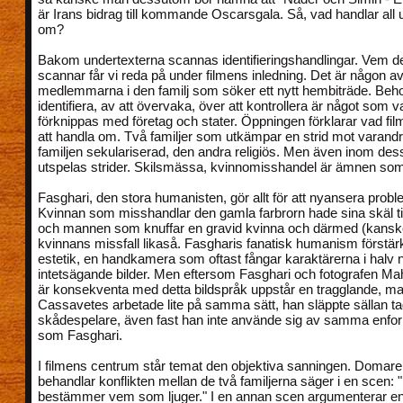
är Irans bidrag till kommande Oscarsgala. Så, vad handlar all
om?
Bakom undertexterna scannas identifieringshandlingar. Vem d
scannar får vi reda på under filmens inledning. Det är någon a
medlemmarna i den familj som söker ett nytt hembiträde. Beho
identifiera, av att övervaka, över att kontrollera är något som va
förknippas med företag och stater. Öppningen förklarar vad f
att handla om. Två familjer som utkämpar en strid mot varand
familjen sekulariserad, den andra religiös. Men även inom dess
utspelas strider. Skilsmässa, kvinnomisshandel är ämnen som
Fasghari, den stora humanisten, gör allt för att nyansera probl
Kvinnan som misshandlar den gamla farbrorn hade sina skäl ti
och mannen som knuffar en gravid kvinna och därmed (kansk
kvinnans missfall likaså. Fasgharis fanatisk humanism förstär
estetik, en handkamera som oftast fångar karaktärerna i halv nä
intetsägande bilder. Men eftersom Fasghari och fotografen M
är konsekventa med detta bildspråk uppstår en tragglande, ma
Cassavetes arbetade lite på samma sätt, han släppte sällan t
skådespelare, även fast han inte använde sig av samma enfor
som Fasghari.
I filmens centrum står temat den objektiva sanningen. Domar
behandlar konflikten mellan de två familjerna säger i en scen: 
bestämmer vem som ljuger." I en annan scen argumenterar en f