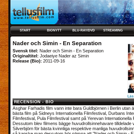
START
BIONYTT
BLU-RAY/DVD
STREAMING
Nader och Simin - En Separation
Svensk titel:
Nader och Simin - En Separation
Originaltitel:
Jodaeiye Nader az Simin
Release (Bio):
2011-09-16
Läs
RECENSION - BIO
Asghar Farhadis film vann inte bara Guldbjörnen i Berlin utan ä
bästa film på Sidneys Internationella Filmfestival, Durbans Inte
Filmfestival, Pula Filmfestival samt på Yerevan Internationella F
Dessutom blev filmens bägge huvudrollsinnehavare tilldelade 
Silverbjörn för bästa kvinnliga respektive manliga huvudrollsi
så kanske man dessutom bör nämna att "Nader och Simin - E