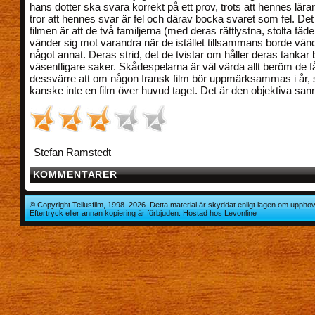
hans dotter ska svara korrekt på ett prov, trots att hennes lär
tror att hennes svar är fel och därav bocka svaret som fel. De
filmen är att de två familjerna (med deras rättlystna, stolta fäde
vänder sig mot varandra när de istället tillsammans borde vän
något annat. Deras strid, det de tvistar om håller deras tankar 
väsentligare saker. Skådespelarna är väl värda allt beröm de få
dessvärre att om någon Iransk film bör uppmärksammas i år, s
kanske inte en film över huvud taget. Det är den objektiva san
Stefan Ramstedt
KOMMENTARER
© Copyright Tellusfilm, 1998–2026. Detta material är skyddat enligt lagen om upphov
Eftertryck eller annan kopiering är förbjuden. Hostad hos
Levonline