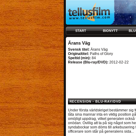
START
BIONYTT
BLU
Ärans Väg
Svensk titel:
Ärans Väg
Originaltitel:
Paths of Glory
Speltid (min):
84
Release (Blu-ray/DVD):
2012-02-22
RECENSION - BLU-RAY/DVD
Under första världskriget bestämmer sig f
låta sina mannar inta en viktig position på 
omöjligt uppdrag, vilket generalen också v
onödan. Ovillig att ta på sig något som hel
syndabockar som döms till arkebusering för
officerare som står på generalens sida...