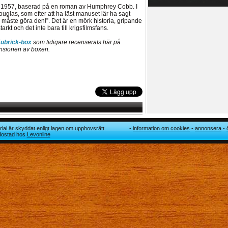
rån 1957, baserad på en roman av Humphrey Cobb. I
uglas, som efter att ha läst manuset lär ha sagt
i måste göra den!”. Det är en mörk historia, gripande
t och det inte bara till krigsfilmsfans.
Kubrick-box
som tidigare recenserats här på
ensionen av boxen.
ial är skyddat enligt lagen om upphovsrätt.
information om cookies
annonsera
 Hostad hos
Levonline