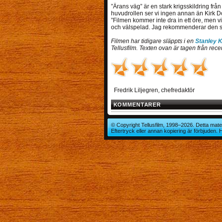
”Ärans väg” är en stark krigsskildring f
huvudrollen ser vi ingen annan än Kirk Do
”Filmen kommer inte dra in ett öre, men v
och välspelad. Jag rekommenderar den stark
Filmen har tidigare släppts i en
Stanley 
Tellusfilm. Texten ovan är tagen från rec
Fredrik Liljegren, chefredaktör
KOMMENTARER
© Copyright Tellusfilm, 1998–2026. Detta mater
Eftertryck eller annan kopiering är förbjuden.