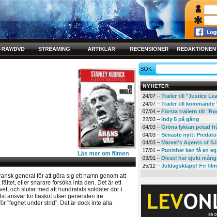
-RAY/DVD
STREAMING
ARTIKLAR
RECENSIONER
REDAKTIONEN
SÖK
NYHETER
24/07 –
Trailer till "Justice L
24/07 –
Trailer till kommand
07/04 –
Första trailern till 
22/03 –
Indy 5 på gång
04/03 –
Gröna lyktan petad f
04/03 –
Senaste nytt: Predato
04/03 –
Marvel's Agents of S.
17/01 –
Punisher kan få en eg
Läs mer om filmen
03/01 –
Diesel har sjukt mån
25/12 –
Juldagsklapp! Fri film
ransk general för att göra sig ett namn genom att
fältet, eller snarare försöka inta den. Det är ett
et, och slutar med att hundratals soldater dör i
st ansvar för fiaskot utser generalen tre
 ”feghet under strid”. Det är dock inte alla