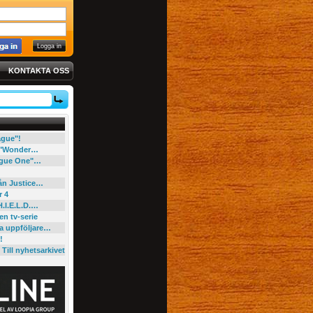
KONTAKTA OSS
eague"!
e "Wonder…
"Rogue One"…
rån Justice…
r 4
H.I.E.L.D.…
en tv-serie
ga uppföljare…
!
Till nyhetsarkivet