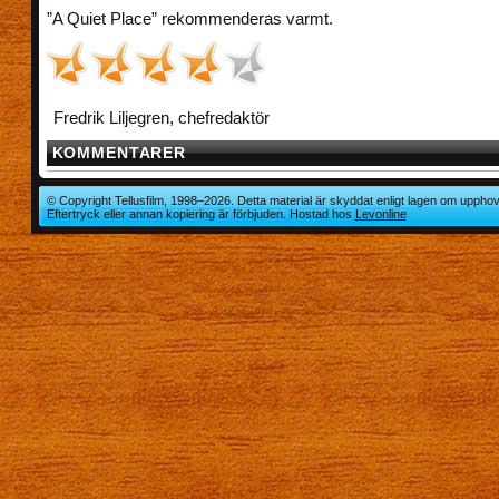
”A Quiet Place” rekommenderas varmt.
Fredrik Liljegren, chefredaktör
KOMMENTARER
© Copyright Tellusfilm, 1998–2026. Detta material är skyddat enligt lagen om upphov
Eftertryck eller annan kopiering är förbjuden. Hostad hos
Levonline