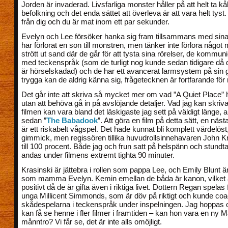
Jorden är invaderad. Livsfarliga monster håller på att helt ta kå
befolkning och det enda sättet att överleva är att vara helt tyst
från dig och du är mat inom ett par sekunder.
Evelyn och Lee försöker hanka sig fram tillsammans med sina
har förlorat en son till monstren, men tänker inte förlora något
strött ut sand där de går för att tysta sina rörelser, de kommun
med teckenspråk (som de turligt nog kunde sedan tidigare då 
är hörselskadad) och de har ett avancerat larmsystem på sin 
trygga kan de aldrig känna sig, frågetecknen är fortfarande fö
Det går inte att skriva så mycket mer om vad ”A Quiet Place”
utan att behöva gå in på avslöjande detaljer. Vad jag kan skriv
filmen kan vara bland det läskigaste jag sett på väldigt länge, 
sedan ”
The Babadook
”. Att göra en film på detta sätt, en nästa
är ett riskabelt vågspel. Det hade kunnat bli komplett värdelöst
gimmick, men regissören tillika huvudrollsinnehavaren John K
till 100 procent. Både jag och frun satt på helspänn och stundt
andas under filmens extremt tighta 90 minuter.
Krasinski är jättebra i rollen som pappa Lee, och Emily Blunt är
som mamma Evelyn. Kemin emellan de båda är kanon, vilket ä
positivt då de är gifta även i riktiga livet. Dottern Regan spelas 
unga Millicent Simmonds, som är döv på riktigt och kunde coa
skådespelarna i teckenspråk under inspelningen. Jag hoppas oc
kan få se henne i fler filmer i framtiden – kan hon vara en ny M
månntro? Vi får se, det är inte alls omöjligt.