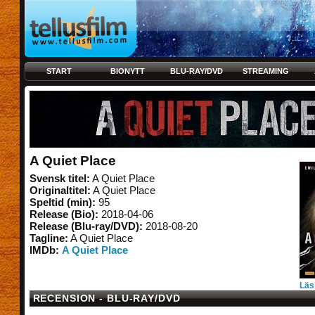
START
BIONYTT
BLU-RAY/DVD
STREAMING
A Quiet Place
Svensk titel:
A Quiet Place
Originaltitel:
A Quiet Place
Speltid (min):
95
Release (Bio):
2018-04-06
Release (Blu-ray/DVD):
2018-08-20
Tagline:
A Quiet Place
IMDb:
A Quiet Place
Läs
RECENSION - BLU-RAY/DVD