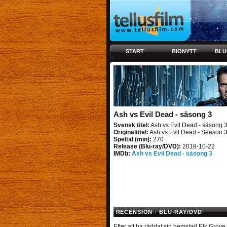
START
BIONYTT
BLU
Ash vs Evil Dead - säsong 3
Svensk titel:
Ash vs Evil Dead - säsong 
Originaltitel:
Ash vs Evil Dead - Season 
Speltid (min):
270
Release (Blu-ray/DVD):
2018-10-22
IMDb:
Ash vs Evil Dead - säsong 3
RECENSION - BLU-RAY/DVD
Efter att ha räddat sin hemstad Elk Grove 