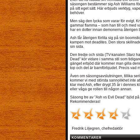
säsongen bestämmer sig Ash Williams för a
på sitt eget sätt. Här erbjuds verktyg, va
behöver.
Men säg den lycka som varar för evigt. 
gammal flamma – som han till och med var g
har en dotter innan demonerna återigen 
Ash får återigen förlita sig på sin boomst
kampen mot deadites. Den stora skillnaden 
sin sida.
Den tredje och sista (TV-kanalen Starz h
Dead” kör vidare i samma stil som tidig
gänget erbjöd där kommer man gilla denna
top och det är barnförbjudet. Precis vad m
Även om säsongsavslutningen, tillika seri
kommer vi med största sannolikhet inte at
klar med Ash, efter drygt 35 år i dennes klä
eller våga ge rollen till någon annan.
Säsong tre av ”Ash vs Evil Dead” bjöd på 
Rekommenderas!
Fredrik Liljegren, chefredaktör
KOMMENTARER