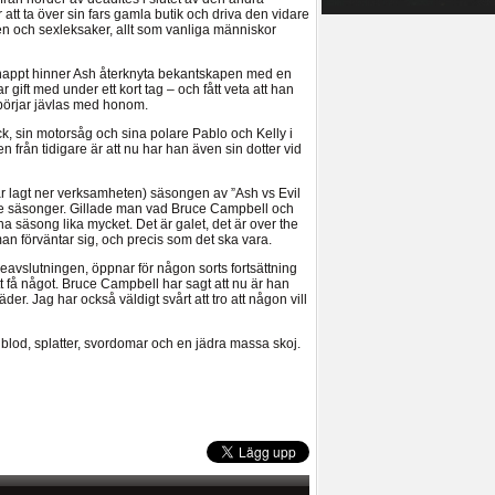
tt ta över sin fars gamla butik och driva den vidare
pen och sexleksaker, allt som vanliga människor
Knappt hinner Ash återknyta bekantskapen med en
ift med under ett kort tag – och fått veta att han
börjar jävlas med honom.
ick, sin motorsåg och sina polare Pablo och Kelly i
från tidigare är att nu har han även sin dotter vid
ar lagt ner verksamheten) säsongen av ”Ash vs Evil
are säsonger. Gillade man vad Bruce Campbell och
 säsong lika mycket. Det är galet, det är over the
an förväntar sig, och precis som det ska vara.
eavslutningen, öppnar för någon sorts fortsättning
t få något. Bruce Campbell har sagt att nu är han
der. Jag har också väldigt svårt att tro att någon vill
blod, splatter, svordomar och en jädra massa skoj.