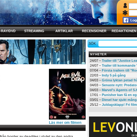
-RAY/DVD
STREAMING
ARTIKLAR
RECENSIONER
REDAKTIONEN
SÖK
NYHETER
24/07 –
Trailer till "Justice L
24/07 –
Trailer till kommand
07/04 –
Första trailern till 
3
22/03 –
Indy 5 på gång
3
04/03 –
Gröna lyktan petad f
04/03 –
Senaste nytt: Predato
04/03 –
Marvel's Agents of S.
17/01 –
Punisher kan få en eg
03/01 –
Diesel har sjukt mån
25/12 –
Juldagsklapp! Fri film
Läs mer om filmen
från horder av deadites i slutet av den andra