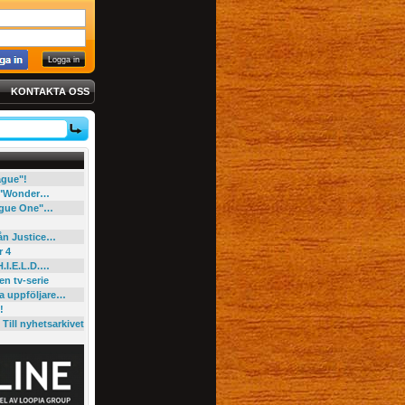
KONTAKTA OSS
eague"!
e "Wonder…
"Rogue One"…
rån Justice…
r 4
H.I.E.L.D.…
en tv-serie
ga uppföljare…
!
Till nyhetsarkivet