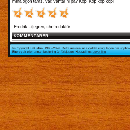
mina ögon tåras. Vad väntar ni på? Köp! Köp köp köp!
Fredrik Liljegren, chefredaktör
KOMMENTARER
© Copyright Tellusfilm, 1998–2026. Detta material är skyddat enligt lagen om upphov
Eftertryck eller annan kopiering är förbjuden. Hostad hos
Levonline