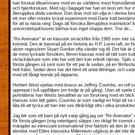
han forskat tillsammans med en av världens mest framstående
och hjärnforskare. Med sig i bagaget har han en teori om hur
återuppliva döda varelser. Dan dras mot sin vilja in i denna for
ett mer eller mindre lyckat experiment med Dans katt bestäm
för att ta nästa steg: Dags att försöka återuppliva människor! Med
universitetsjukhusets bårhus kan inget stoppa dem. Tror de...
"Re-Animator" är en klassisk skräckfilm från 1985 som inte säll
komedi. Den är baserad på en historia av H.P. Lovecraft, en för
alster regissören Stuart Gordon ofta vänder sig till. Det här är de
de mest lyckade försöken, filmen klassas med all rätt som kul
skräckälskare som inte har sett den kan enkelt räknas. Själv s
första gången så sent som för ett par år sedan, på en filmfestiv
helt frälst. Sedan dess har det blivit ett antal tittningar, och varj
med ett fånigt leende på läpparna.
Herbert West spelas med bravur av Jeffrey Coombs, en roll 
upprepat i två uppföljare (en tredje är på gång). Utan att spela 
porträtterar han Wests besatthet av sin forskning med en blic
klassas som lätt galen. Coombs är som vanligt en fröjd att se 
låta bli att tycka att han inte ses tillräckligt ofta i olika produktio
Jag blir som ett barn på nytt varje gång jag ser "Re-Animator"
för första gången (mig veterligen) släpps i en riktigt fin svens
mängder av intressant extramaterial (tror faktiskt att den är i 
identisk med Elites klassiska Millennium-utgåva) är det inte lång