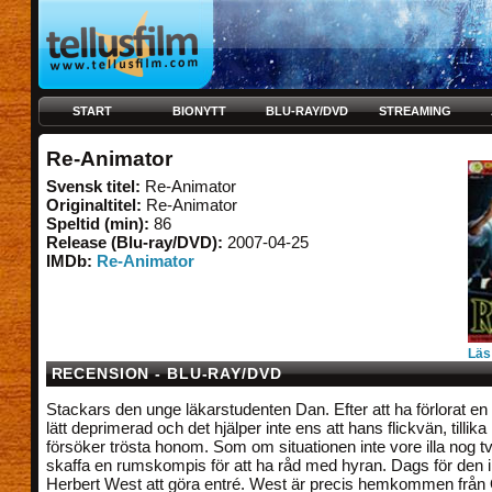
START
BIONYTT
BLU-RAY/DVD
STREAMING
Re-Animator
Svensk titel:
Re-Animator
Originaltitel:
Re-Animator
Speltid (min):
86
Release (Blu-ray/DVD):
2007-04-25
IMDb:
Re-Animator
Läs
RECENSION - BLU-RAY/DVD
Stackars den unge läkarstudenten Dan. Efter att ha förlorat en p
lätt deprimerad och det hjälper inte ens att hans flickvän, tillika
försöker trösta honom. Som om situationen inte vore illa nog t
skaffa en rumskompis för att ha råd med hyran. Dags för den i
Herbert West att göra entré. West är precis hemkommen från 