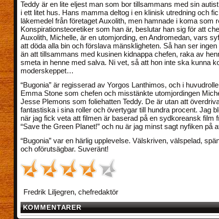
Teddy är en lite eljest man som bor tillsammans med sin autis
i ett litet hus. Hans mamma deltog i en klinisk utredning och fick
läkemedel från företaget Auxolith, men hamnade i koma som re
Konspirationsteoretiker som han är, beslutar han sig för att che
Auxolith, Michelle, är en utomjording, en Andromedan, vars syf
att döda alla bin och förslava mänskligheten. Så han ser inge
än att tillsammans med kusinen kidnappa chefen, raka av hen
smeta in henne med salva. Ni vet, så att hon inte ska kunna k
moderskeppet…
“Bugonia” är regisserad av Yorgos Lanthimos, och i huvudrolle
Emma Stone som chefen och misstänkte utomjordingen Miche
Jesse Plemons som foliehatten Teddy. De är utan att överdriv
fantastiska i sina roller och övertygar till hundra procent. Jag 
när jag fick veta att filmen är baserad på en sydkoreansk film 
“Save the Green Planet!” och nu är jag minst sagt nyfiken på a
“Bugonia” var en härlig upplevelse. Välskriven, välspelad, spän
och oförutsägbar. Suveränt!
Fredrik Liljegren, chefredaktör
KOMMENTARER