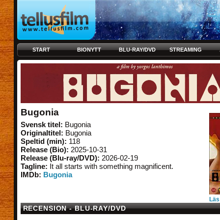
START
BIONYTT
BLU-RAY/DVD
STREAMING
Bugonia
Svensk titel:
Bugonia
Originaltitel:
Bugonia
Speltid (min):
118
Release (Bio):
2025-10-31
Release (Blu-ray/DVD):
2026-02-19
Tagline:
It all starts with something magnificent.
IMDb:
Bugonia
Läs
RECENSION - BLU-RAY/DVD