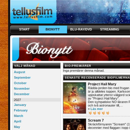
START
BIONYTT
BLU-RAY/DVD
STREAMING
VÄLJ MÅNAD
BIO-PREMIÄRER
Inga premiärer denna månad.
August
September
SENASTE RECENSERADE BIOFILMERNA
October
Project Hail Mary
Rädda-jorden-bio med frugan e
November
är ju alldeles toppen. Karlsso
December
uppskattat ytterst välgjord sci
av "Project Hail Mary".
2027
Den sympatiske NO-läraren 
January
och två astronauter till,…
»
Läs mer
February
March
Scream 7
April
Skräckförnyaren "Scream" (199
May
decennier med flaggan i topp 