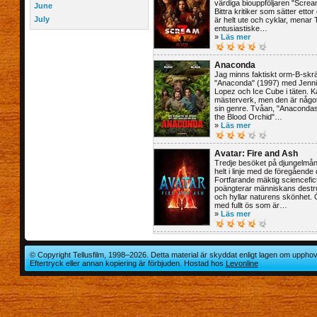
värdiga biouppföljaren "Screa
June
Bittra kritiker som sätter ettor
July
är helt ute och cyklar, menar 
entusiastiske…
»
Läs mer
Anaconda
Jag minns faktiskt orm-B-skrä
"Anaconda" (1997) med Jenni
Lopez och Ice Cube i täten. K
mästerverk, men den är något 
sin genre. Tvåan, "Anacondas
the Blood Orchid"…
»
Läs mer
Avatar: Fire and Ash
Tredje besöket på djungelmå
helt i linje med de föregående 
Fortfarande mäktig sciencefic
poängterar människans destr
och hyllar naturens skönhet. 
med fullt ös som är…
»
Läs mer
© Copyright Tellusfilm, 1998–2026. Detta material är skyddat enligt lagen om upphov
Eftertryck eller annan kopiering är förbjuden. Hostad hos
Levonline