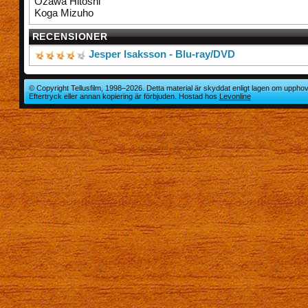
Ozawa Hitoshi
Koga Mizuho
RECENSIONER
Jesper Isaksson - Blu-ray/DVD
© Copyright Tellusfilm, 1998–2026. Detta material är skyddat enligt lagen om upphov
Eftertryck eller annan kopiering är förbjuden. Hostad hos
Levonline