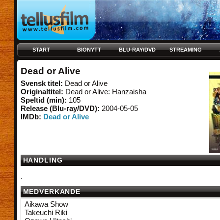
START
BIONYTT
BLU-RAY/DVD
STREAMING
Dead or Alive
Svensk titel:
Dead or Alive
Originaltitel:
Dead or Alive: Hanzaisha
Speltid (min):
105
Release (Blu-ray/DVD):
2004-05-05
IMDb:
Dead or Alive
HANDLING
.
MEDVERKANDE
Aikawa Show
Takeuchi Riki