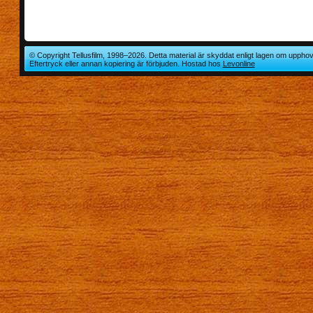
© Copyright Tellusfilm, 1998–2026. Detta material är skyddat enligt lagen om upphov
Eftertryck eller annan kopiering är förbjuden. Hostad hos
Levonline