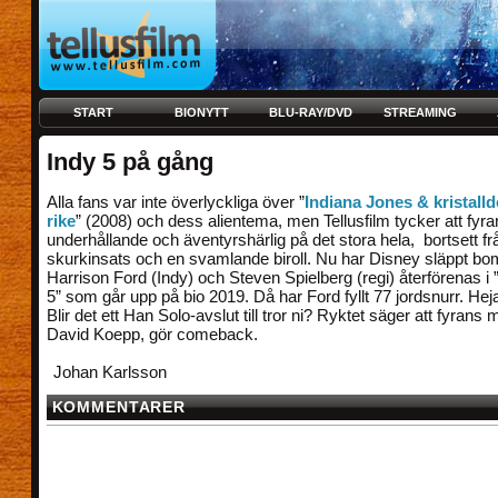
START
BIONYTT
BLU-RAY/DVD
STREAMING
Indy 5 på gång
Alla fans var inte överlyckliga över ”
Indiana Jones & kristall
rike
” (2008) och dess alientema, men Tellusfilm tycker att fyra
underhållande och äventyrshärlig på det stora hela, bortsett f
skurkinsats och en svamlande biroll. Nu har Disney släppt bo
Harrison Ford (Indy) och Steven Spielberg (regi) återförenas i
5” som går upp på bio 2019. Då har Ford fyllt 77 jordsnurr. Heja
Blir det ett Han Solo-avslut till tror ni? Ryktet säger att fyrans 
David Koepp, gör comeback.
Johan Karlsson
KOMMENTARER