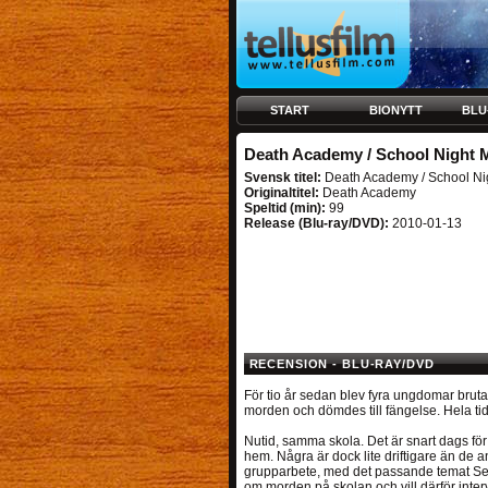
START
BIONYTT
BLU
Death Academy / School Night 
Svensk titel:
Death Academy / School Ni
Originaltitel:
Death Academy
Speltid (min):
99
Release (Blu-ray/DVD):
2010-01-13
RECENSION - BLU-RAY/DVD
För tio år sedan blev fyra ungdomar bruta
morden och dömdes till fängelse. Hela ti
Nutid, samma skola. Det är snart dags för 
hem. Några är dock lite driftigare än de 
grupparbete, med det passande temat Seri
om morden på skolan och vill därför int