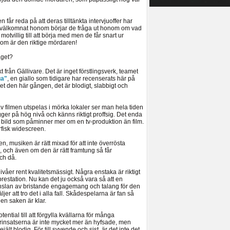
 får reda på att deras tilltänkta intervjuoffer har
 ha välkomnat honom börjar de fråga ut honom om vad
tvillig till att börja med men de får snart ur
om är den riktige mördaren!
aget?
 från Gällivare. Det är inget förstlingsverk, teamet
ga"
, en giallo som tidigare har recenserats här på
et den här gången, det är blodigt, slabbigt och
r av filmen utspelas i mörka lokaler ser man hela tiden
ger på hög nivå och känns riktigt proffsig. Det enda
n bild som påminner mer om en tv-produktion än film.
rfisk widescreen.
en, musiken är rätt mixad för att inte överrösta
, och även om den är rätt framtung så får
ch då.
våer rent kvalitetsmässigt. Några enstaka är riktigt
prestation. Nu kan det ju också vara så att en
nslan av bristande engagemang och talang för den
er att tro det i alla fall. Skådespelarna är fan så
en saken är klar.
ential till att förgylla kvällarna för många
arinsatserna är inte mycket mer än hyfsade, men
ejält blodig. För till syvende och sist, är det inte det