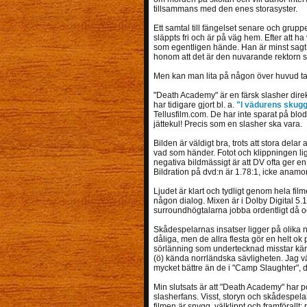
tillsammans med den enes storasyster.
Ett samtal till fängelset senare och gruppen
släppts fri och är på väg hem. Efter att
som egentligen hände. Han är minst sagt mo
honom att det är den nuvarande rektorn s
Men kan man lita på någon över huvud t
"Death Academy" är en färsk slasher direkt
har tidigare gjort bl. a.
"I vädurens skug
Tellusfilm.com. De har inte sparat på blod
jättekul! Precis som en slasher ska vara.
Bilden är väldigt bra, trots att stora dela
vad som händer. Fotot och klippningen lig
negativa bildmässigt är att DV ofta ger e
Bildration på dvd:n är 1.78:1, icke anamo
Ljudet är klart och tydligt genom hela film
någon dialog. Mixen är i Dolby Digital 5.1
surroundhögtalarna jobba ordentligt då o
Skådespelarnas insatser ligger på olika ni
dåliga, men de allra flesta gör en helt ok 
sörlänning som undertecknad misstar kä
(ö) kända norrländska sävligheten. Jag välj
mycket bättre än de i "Camp Slaughter", d
Min slutsats är att "Death Academy" har pot
slasherfans. Visst, storyn och skådespel
filmen är snygg, välklippt och framförallt: r