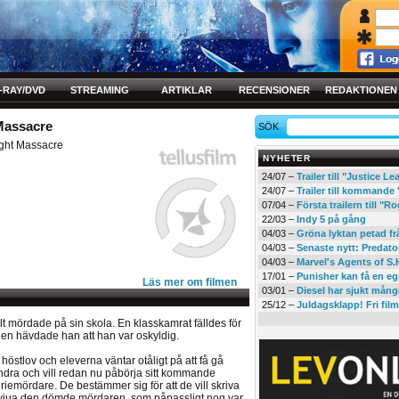
-RAY/DVD
STREAMING
ARTIKLAR
RECENSIONER
REDAKTIONEN
Massacre
SÖK
ght Massacre
NYHETER
24/07 –
Trailer till "Justice L
24/07 –
Trailer till kommand
07/04 –
Första trailern till 
22/03 –
Indy 5 på gång
04/03 –
Gröna lyktan petad f
04/03 –
Senaste nytt: Predato
04/03 –
Marvel's Agents of S.
17/01 –
Punisher kan få en eg
Läs mer om filmen
03/01 –
Diesel har sjukt mån
25/12 –
Juldagsklapp! Fri film
lt mördade på sin skola. En klasskamrat fälldes för
den hävdade han att han var oskyldig.
höstlov och eleverna väntar otåligt på att få gå
andra och vill redan nu påbörja sitt kommande
emördare. De bestämmer sig för att de vill skriva
ervjua den dömde mördaren, som påpassligt nog var