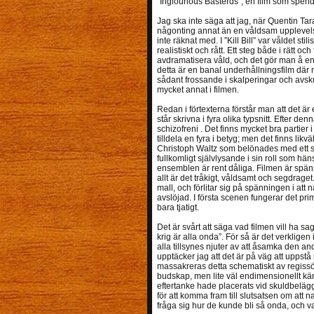
”Inglourious Basterds”, en film som spend
Jag ska inte säga att jag, när Quentin Taran
någonting annat än en våldsam uppleve
inte räknat med. I ”Kill Bill” var våldet st
realistiskt och rått. Ett steg både i rätt oc
avdramatisera våld, och det gör man å ena
detta är en banal underhållningsfilm där m
sådant frossande i skalperingar och avsk
mycket annat i filmen.
Redan i förtexterna förstår man att det är 
står skrivna i fyra olika typsnitt. Efter d
schizofreni . Det finns mycket bra partier i
tilldela en fyra i betyg; men det finns li
Christoph Waltz som belönades med ett sk
fullkomligt självlysande i sin roll som 
ensemblen är rent dåliga. Filmen är spä
allt är det tråkigt, våldsamt och segdrag
mall, och förlitar sig på spänningen i att 
avslöjad. I första scenen fungerar det pr
bara tjatigt.
Det är svårt att säga vad filmen vill ha sag
krig är alla onda”. För så är det verkligen 
alla tillsynes njuter av att åsamka den an
upptäcker jag att det är på väg att uppst
massakreras detta schematiskt av regissör
budskap, men lite väl endimensionellt känn
eftertanke hade placerats vid skuldbeläg
för att komma fram till slutsatsen om att 
fråga sig hur de kunde bli så onda, och va