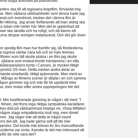
erat dryga årtiondet på planbordet.
tino ska till att regissera krigsfilm, förväntat mig
lse. Men sådana våldsamheter som dessa hade jag
iliserat och överdrivet, medan det i denna film är
h fel riktning. Jag anser fortfarande att man aldrig ska
 sidan inte heller här. Men det är uppenbart att
an ska skratta och ha roligt, och då känns ett
urna strupar aningen malplacerat. Och det gör även
en spretig film man har framför sig, då företexterna
enna ingress väntar nära två och en halv timmas
 filmen som lätt skulle platsa i en film jag skulle
kväl sådana som endast borde härstamma i en etta.
ådespelarpris borta i Cannes, är mycket riktigt
hänsynslös SS-man. Detta medan andra delar av
nnande emellanåt, riktigt spännande. Men mest av
et. Många av filmens scener är stöpta i en och samma
någon gömmer sig och inte får bli upptäckt eller
ima, men redan efter andra upprepningen blir det
t. Min kvalificerade gissning är något i stil med: ”I
i filmen, det finns inga riktiga sympatiska karaktärer,
dres död på våldsammast möjliga vis. Vissa tillfällen
å någon slags empatikänsla inuti mig, men direkt
en. Jag säger inte att detta är något osunt
s det allt. Jag hade gärna sett att lite mer
gandes. Det borde inte krävas tio års manusfilande
nazisterna var onda. Kanske är det mer intressant att
rför de ville vara det?