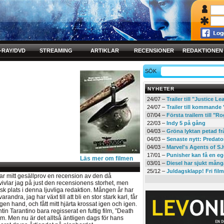
-RAY/DVD
STREAMING
ARTIKLAR
RECENSIONER
REDAKTIONEN
SÖK
NYHETER
24/07 –
Trailer till "Justice L
24/07 –
Trailer till kommand
07/04 –
Första trailern till 
22/03 –
Indy 5 på gång
04/03 –
Gröna lyktan petad f
04/03 –
Senaste nytt: Predato
04/03 –
Marvel's Agents of S.
17/01 –
Punisher kan få en eg
Läs mer om filmen
03/01 –
Diesel har sjukt mån
25/12 –
Juldagsklapp! Fri film
var mitt gesällprov en recension av den då
d tvivlar jag på just den recensionens storhet, men
k plats i denna ljuvliga redaktion. Mången år har
andra, jag har växt till att bli en stor stark karl, får
gen hand, och fått mitt hjärta krossat igen och igen.
 Tarantino bara regisserat en futtig film, ”Death
ilm. Men nu är det alltså äntligen dags för hans