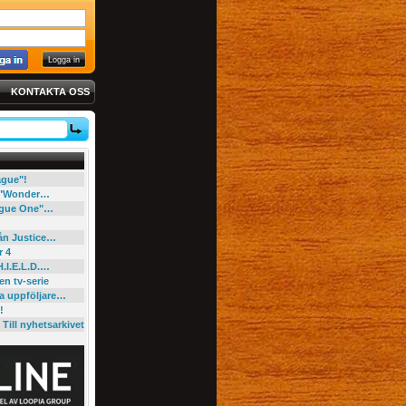
KONTAKTA OSS
eague"!
e "Wonder…
"Rogue One"…
rån Justice…
r 4
H.I.E.L.D.…
en tv-serie
ga uppföljare…
!
Till nyhetsarkivet