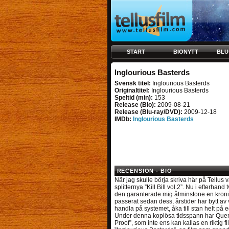
START
BIONYTT
BLU
Inglourious Basterds
Svensk titel:
Inglourious Basterds
Originaltitel:
Inglourious Basterds
Speltid (min):
153
Release (Bio):
2009-08-21
Release (Blu-ray/DVD):
2009-12-18
IMDb:
Inglourious Basterds
RECENSION - BIO
När jag skulle börja skriva här på Tellus 
splitternya ”Kill Bill vol.2”. Nu i efterhan
den garanterade mig åtminstone en kronis
passerat sedan dess, årstider har bytt av var
handla på systemet, åka till stan helt på e
Under denna kopiösa tidsspann har Quentin
Proof”, som inte ens kan kallas en riktig f