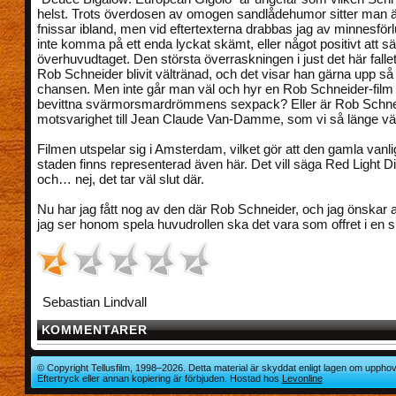
helst. Trots överdosen av omogen sandlådehumor sitter man 
fnissar ibland, men vid eftertexterna drabbas jag av minnesför
inte komma på ett enda lyckat skämt, eller något positivt att s
överhuvudtaget. Den största överraskningen i just det här fallet 
Rob Schneider blivit vältränad, och det visar han gärna upp så 
chansen. Men inte går man väl och hyr en Rob Schneider-film f
bevittna svärmorsmardrömmens sexpack? Eller är Rob Schn
motsvarighet till Jean Claude Van-Damme, som vi så länge vä
Filmen utspelar sig i Amsterdam, vilket gör att den gamla vanl
staden finns representerad även här. Det vill säga Red Light Di
och… nej, det tar väl slut där.
Nu har jag fått nog av den där Rob Schneider, och jag önskar 
jag ser honom spela huvudrollen ska det vara som offret i en sn
Sebastian Lindvall
KOMMENTARER
© Copyright Tellusfilm, 1998–2026. Detta material är skyddat enligt lagen om upphov
Eftertryck eller annan kopiering är förbjuden. Hostad hos
Levonline