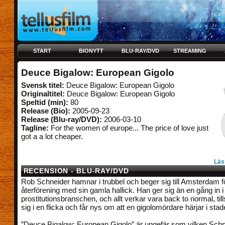
START
BIONYTT
BLU-RAY/DVD
STREAMING
Deuce Bigalow: European Gigolo
Svensk titel:
Deuce Bigalow: European Gigolo
Originaltitel:
Deuce Bigalow: European Gigolo
Speltid (min):
80
Release (Bio):
2005-09-23
Release (Blu-ray/DVD):
2006-03-10
Tagline:
For the women of europe... The price of love just
got a a lot cheaper.
Läs
RECENSION - BLU-RAY/DVD
Rob Schneider hamnar i trubbel och beger sig till Amsterdam f
återförening med sin gamla hallick. Han ger sig än en gång in i
prostitutionsbranschen, och allt verkar vara back to normal, till
sig i en flicka och får nys om att en gigolomördare härjar i st
”Deuce Bigalow: European Gigolo” är ungefär som vilken Schn