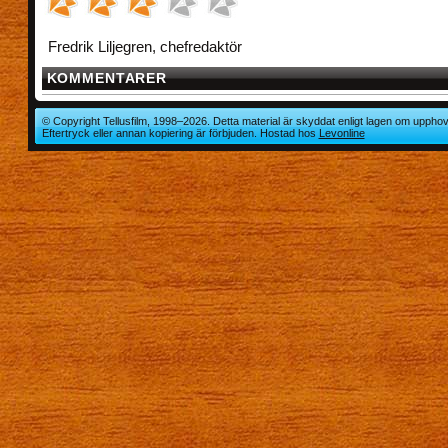
Fredrik Liljegren, chefredaktör
KOMMENTARER
© Copyright Tellusfilm, 1998–2026. Detta material är skyddat enligt lagen om upphov
Eftertryck eller annan kopiering är förbjuden. Hostad hos
Levonline