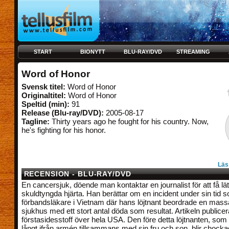
START
BIONYTT
BLU-RAY/DVD
STREAMING
Word of Honor
Svensk titel:
Word of Honor
Originaltitel:
Word of Honor
Speltid (min):
91
Release (Blu-ray/DVD):
2005-08-17
Tagline:
Thirty years ago he fought for his country. Now,
he's fighting for his honor.
Läs
RECENSION - BLU-RAY/DVD
En cancersjuk, döende man kontaktar en journalist för att få lätt
skuldtyngda hjärta. Han berättar om en incident under sin tid 
förbandsläkare i Vietnam där hans löjtnant beordrade en massa
sjukhus med ett stort antal döda som resultat. Artikeln publicer
förstasidesstoff över hela USA. Den före detta löjtnanten, som n
långt ifrån armén tillsammans med sin fru och son, blir choc