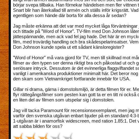
börjar svepa tillbaka. Han förnekar händelsen men fler vittnen 
Snart blir han återkallad till armén och ställs inför krigsrätt. Vad
egentligen som hände där borta för alla dessa år sedan?
Jag måste erkänna att det var med mycket låga förväntningar 
och tittade på ”Word of Honor”. TV-film med Don Johnson låter 
jättespännande, men ack vad fel jag hade. Det här är en myc
film, med trovärdig handling och bra skådespelarinsatser. Vem 
Don Johnson kunde spela ut ett sådant känsloregister?
”Word of Honor” må vara gjord för TV, men till skillnad mot m
filmer av den typen ser denna riktigt bra och påkostad ut och ge
seriösare intryck. Dessutom är det evinnerliga flaggviftandet so
vanligt i amerikanska produktioner minimalt här. Det beror nog ti
den skam som Vietnamkriget fortfarande innebär för USA.
Gillar ni drama, gärna i domstolsmiljö, är detta filmen för er. 
flyr rättegångsfilmer som pesten kan gott ta er en titt ni också 
en liten del av filmen som utspelar sig i domstolen.
Jag vill tacka Paramount för recensionsexemplaret, men jag m
varför den svenska utgåvan enbart bjuder på en standard 4:3-b
1-utgåvan är i anamorfisk widescreen, med ration 1.85:1. Det v
att sabba bilden för oss?