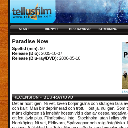
START
BIONYTT
BLU-RAY/DVD
STREAMING
Paradise Now
Speltid (min):
90
Release (Bio):
2005-10-07
Release (Blu-ray/DVD):
2006-05-10
Läs
RECENSION - BLU-RAY/DVD
Det är höst igen. Ni vet, löven börjar gulna och slutligen falla av. 
och kallt. Man blir deprimerad och trött. Höst ja, nu igen. Som t
mänskligheten så innebär hösten vid sidan av dessa negativa
ett fett jävla plus. Filmfestival, inte i Stockholm, utan i allas vår
Norrköping. Ni vet, Eldkvarn, Spårvagnar och rolig östgötska. 
nu igen. Självklart har Tellusfilm en utsände, med nypolerade 