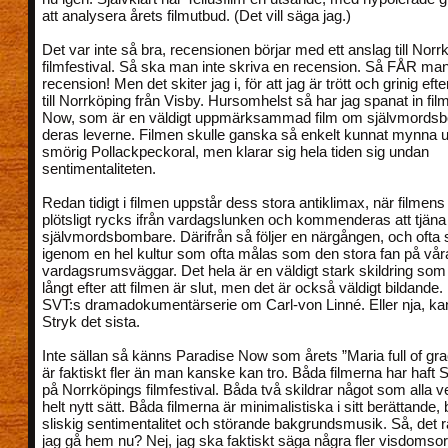
att analysera årets filmutbud. (Det vill säga jag.)
Det var inte så bra, recensionen börjar med ett anslag till Norr
filmfestival. Så ska man inte skriva en recension. Så FÅR man
recension! Men det skiter jag i, för att jag är trött och grinig efte
till Norrköping från Visby. Hursomhelst så har jag spanat in fi
Now, som är en väldigt uppmärksammad film om självmords
deras leverne. Filmen skulle ganska så enkelt kunnat mynna u
smörig Pollackpeckoral, men klarar sig hela tiden sig undan
sentimentaliteten.
Redan tidigt i filmen uppstår dess stora antiklimax, när filme
plötsligt rycks ifrån vardagslunken och kommenderas att tjäna
självmordsbombare. Därifrån så följer en närgången, och oft
igenom en hel kultur som ofta målas som den stora fan på vår
vardagsrumsväggar. Det hela är en väldigt stark skildring som
långt efter att filmen är slut, men det är också väldigt bildand
SVT:s dramadokumentärserie om Carl-von Linné. Eller nja, kan
Stryk det sista.
Inte sällan så känns Paradise Now som årets ”Maria full of gra
är faktiskt fler än man kanske kan tro. Båda filmerna har haft
på Norrköpings filmfestival. Båda två skildrar något som alla v
helt nytt sätt. Båda filmerna är minimalistiska i sitt berättande, 
sliskig sentimentalitet och störande bakgrundsmusik. Så, det rä
jag gå hem nu? Nej, jag ska faktiskt säga några fler visdoms