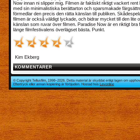
Now innan ni slipper mig. Filmen är faktiskt riktigt vackert rent b
med sin minimalistiska berättarton och sparsmakade färgsättn
förmedlar den precis den rätta känslan till publiken. Skådespel
filmen är också väldigt lyckade, och bidrar mycket till den lite 
känslan som ruvar över filmen. Paradise Now är en riktigt bra f
länge filmfestivalens överlägset bästa. Punkt.
Kim Ekberg
KOMMENTARER
© Copyright Tellusfilm, 1998–2026. Detta material är skyddat enligt lagen om upphov
Eftertryck eller annan kopiering är förbjuden. Hostad hos
Levonline