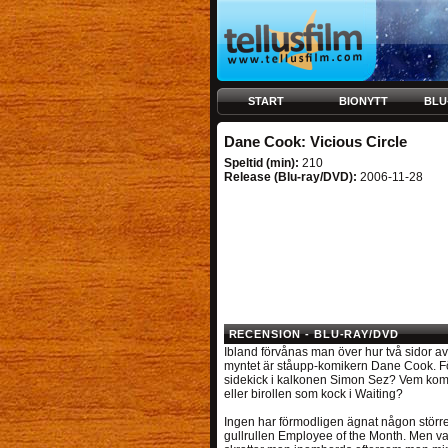
START
BIONYTT
BLU
Dane Cook: Vicious Circle
Speltid (min):
210
Release (Blu-ray/DVD):
2006-11-28
RECENSION - BLU-RAY/DVD
Ibland förvånas man över hur två sidor av
myntet är ståupp-komikern Dane Cook. F
sidekick i kalkonen Simon Sez? Vem kom
eller birollen som kock i Waiting?
Ingen har förmodligen ägnat någon större 
gullrullen Employee of the Month. Men v