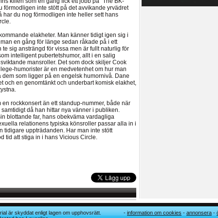
s killen som en gång fick ett jobb på ”The BK-
förmodligen inte stött på det avvikande yrvädret
ar du nog förmodligen inte heller sett hans
cle.
ommande elakheter. Man känner tidigt igen sig i
 man en gång för länge sedan råkade på i ett
 sig ansträngd för vissa men är fullt naturlig för
om intelligent pubertetshumor, allt i en salig
sviktande mansroller. Det som dock skiljer Cook
llege-humorister är en medvetenhet om hur man
oa dem som ligger på en engelsk humornivå. Dane
t och en genomtänkt och underbart komisk elakhet,
tystna.
m en rockkonsert än ett standup-nummer, både när
h samtidigt då han hittar nya vänner i publiken.
sin blottande far, hans obekväma vardagliga
uella relationens typiska könsroller passar alla in i
 tidigare uppträdanden. Har man inte stött
id att stiga in i hans Vicious Circle.
ial är skyddat enligt lagen om upphovsrätt.
information om cookies
annonsera