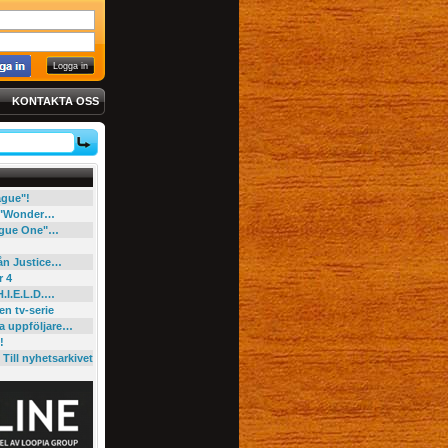
KONTAKTA OSS
eague"!
e "Wonder…
"Rogue One"…
rån Justice…
r 4
H.I.E.L.D.…
en tv-serie
ga uppföljare…
!
Till nyhetsarkivet