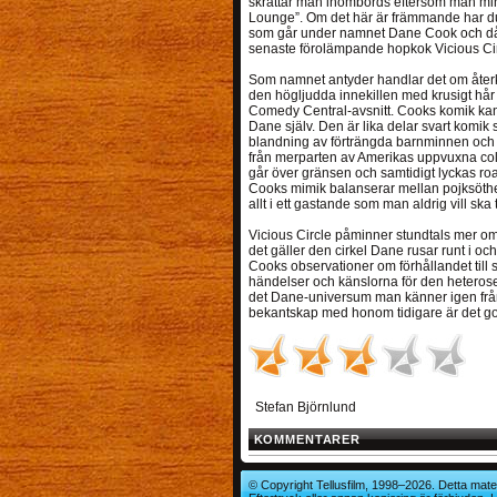
skrattar man inombords eftersom man minn
Lounge”. Om det här är främmande har du 
som går under namnet Dane Cook och då h
senaste förolämpande hopkok Vicious Cir
Som namnet antyder handlar det om återk
den högljudda innekillen med krusigt hår
Comedy Central-avsnitt. Cooks komik kan te
Dane själv. Den är lika delar svart komik s
blandning av förträngda barnminnen och 
från merparten av Amerikas uppvuxna co
går över gränsen och samtidigt lyckas r
Cooks mimik balanserar mellan pojksöthe
allt i ett gastande som man aldrig vill ska 
Vicious Circle påminner stundtals mer o
det gäller den cirkel Dane rusar runt i oc
Cooks observationer om förhållandet till 
händelser och känslorna för den heterosex
det Dane-universum man känner igen från
bekantskap med honom tidigare är det god t
Stefan Björnlund
KOMMENTARER
© Copyright Tellusfilm, 1998–2026. Detta mater