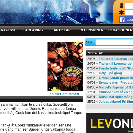
-RAY/DVD
STREAMING
ARTIKLAR
RECENSIONER
REDAKTIONEN
SÖK
NYHETER
24/07 –
Trailer till "Justice L
24/07 –
Trailer till kommand
07/04 –
Första trailern till 
22/03 –
Indy 5 på gång
04/03 –
Gröna lyktan petad f
04/03 –
Senaste nytt: Predato
04/03 –
Marvel's Agents of S.
17/01 –
Punisher kan få en eg
Läs mer om filmen
03/01 –
Diesel har sjukt mån
25/12 –
Juldagsklapp! Fri film
 samma mynt kan te sig så olika. Speciellt om
ör vem vill minnas Dennis Rodmans uberfåniga
mer ihåg Cook från det kassa knutteskräpet Torque
tanke åt Cooks filmkarriär eller den senaste
arje gång man ser Burger Kings välkända logga