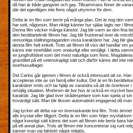
då han är både gangster och gay. Tillsammans finner de varand
där det egentligen inte finns något utrymme för dem.
Detta är en film som berör på många plan. Det är nog den varm
har sett, någonsin. Man riktigt känner hur själar lagts ner i film
Denna film väcker många känslor. Jag blir varm av den fina be
den berättarteknik filmen har. Jag blir frustrerad över de miss
oresonliga ställningstaganden vissa karaktärer har. Jag blir gla
denna film helt enkelt. Trots att filmen till viss del handlar om j
känns inte innehållet som onaturligt eller omöjligt. I detta s
en jungfrufödsel som det mest naturliga som finns. Magdalena f
graviditet på ett vetenskapligt sätt och därför känns det inte reli
överhuvudtaget.
Det Carlos går igenom i filmen är också intressant att se. Han
accepteras inte av sin familj eller kultur. Det är en fin berättel
karaktärer möts och tar hjälp av varandra så att de överlever i
omöjlig situation. Morbrorn de bor hos är också en mycket fa
karaktär. Jag blir glad över skådespelare som kan spela ut sin r
trovärdigt sätt. Man blir liksom automatiskt engagerad då ma
Jag tycker att detta var en överraskande bra film. Trots ämnet
alls krystat eller tillgjort. Detta är en film som höjer mysfaktorn
något konstigt sätt känns det som att filmen inte berör bara hä
på ett annat plan. Trots att filmen inte koncentrerar sig runt reli
känner man sig faktiskt något religiös.