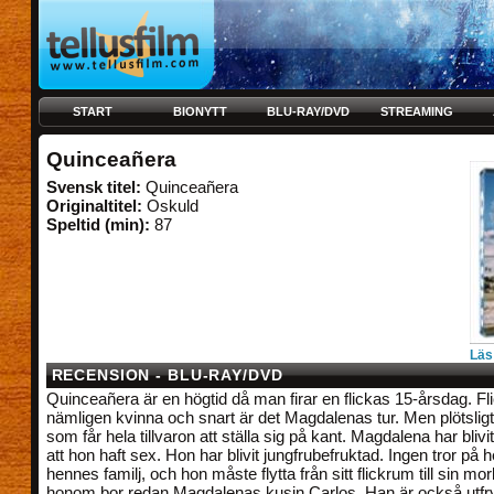
START
BIONYTT
BLU-RAY/DVD
STREAMING
Quinceañera
Svensk titel:
Quinceañera
Originaltitel:
Oskuld
Speltid (min):
87
Läs
RECENSION - BLU-RAY/DVD
Quinceañera är en högtid då man firar en flickas 15-årsdag. Fli
nämligen kvinna och snart är det Magdalenas tur. Men plötslig
som får hela tillvaron att ställa sig på kant. Magdalena har blivi
att hon haft sex. Hon har blivit jungfrubefruktad. Ingen tror på 
hennes familj, och hon måste flytta från sitt flickrum till sin mo
honom bor redan Magdalenas kusin Carlos. Han är också utfrys