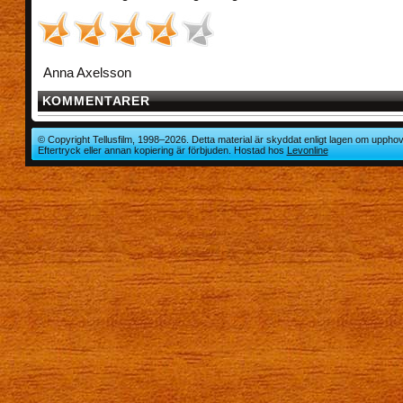
Anna Axelsson
KOMMENTARER
© Copyright Tellusfilm, 1998–2026. Detta material är skyddat enligt lagen om upphov
Eftertryck eller annan kopiering är förbjuden. Hostad hos
Levonline