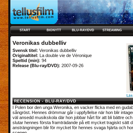
START
BIONYTT
BLU-RAY/DVD
STREAMING
Veronikas dubbelliv
Svensk titel:
Veronikas dubbelliv
Originaltitel:
La double vie de Véronique
Speltid (min):
94
Release (Blu-ray/DVD):
2007-09-26
Läs
RECENSION - BLU-RAY/DVD
I Polen bor den unga Weronika, en vacker flicka med en gud
sångröst. Hennes drömmar går i uppfyllelse när hon blir intagen
väl ansedd musikskola där hon jobbar hårt för att bli bättre och
slutar hennes första framträdande på ett mycket tragiskt sätt 
ansträngningen blir för mycket för hennes svaga hjärta och hon
scenen.