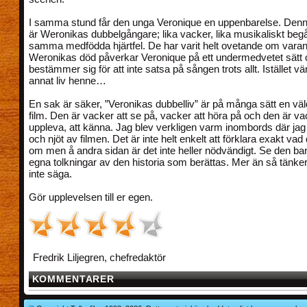
I samma stund får den unga Veronique en uppenbarelse. Denn
är Weronikas dubbelgångare; lika vacker, lika musikaliskt be
samma medfödda hjärtfel. De har varit helt ovetande om vara
Weronikas död påverkar Veronique på ett undermedvetet sätt
bestämmer sig för att inte satsa på sången trots allt. Istället vän
annat liv henne…
En sak är säker, ”Veronikas dubbelliv” är på många sätt en väl
film. Den är vacker att se på, vacker att höra på och den är va
uppleva, att känna. Jag blev verkligen varm inombords där jag s
och njöt av filmen. Det är inte helt enkelt att förklara exakt vad
om men å andra sidan är det inte heller nödvändigt. Se den bar
egna tolkningar av den historia som berättas. Mer än så tänker 
inte säga.
Gör upplevelsen till er egen.
Fredrik Liljegren, chefredaktör
KOMMENTARER