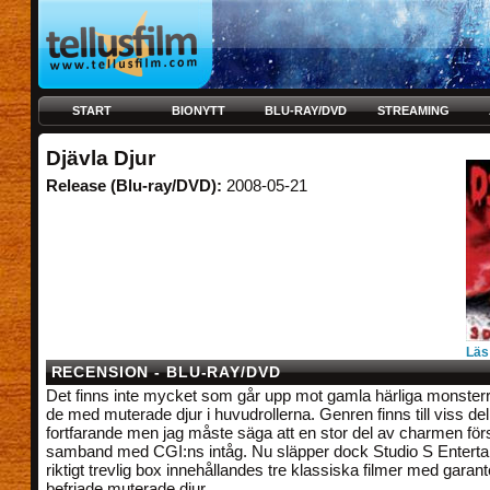
START
BIONYTT
BLU-RAY/DVD
STREAMING
Djävla Djur
Release (Blu-ray/DVD):
2008-05-21
Läs
RECENSION - BLU-RAY/DVD
Det finns inte mycket som går upp mot gamla härliga monsterrul
de med muterade djur i huvudrollerna. Genren finns till viss del
fortfarande men jag måste säga att en stor del av charmen förs
samband med CGI:ns intåg. Nu släpper dock Studio S Enterta
riktigt trevlig box innehållandes tre klassiska filmer med garan
befriade muterade djur.