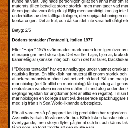
kunde ha varit. Jag hade personligen gillat den ännu mer om rå
muterats till en betydligt större storlek, men man tager vad ma
är om jag ska vara ärlig riktigt löjlig men samtidigt kan jag inte lå
underhållas av den taffliga dialogen, den sopiga dubbningen oc
konkarongen. Det är kul, och då kan det inte vara helt dåligt ell
Betyg: 2/5
Dödens tentakler (Tentacoli), Italien 1977
Efter ”Hajen” 1975 svämmades marknaden formligen över av 
efterapningar med stora djur. Det var fler hajar, björnar, krokodil
kanariefåglar (kanske inte) och, som i det här fallet, bläckfiskar
I ”Dödens tentakler” har ett tunnelbygge under vattnet orsakat 
nautiska floran. En bläckfisk har muterat till enorm storlek och 
attackera människor både i vattnet och på land. Så kan man ju 
marinbiolog (det är alltid en marinbiolog) får i uppdrag att gen
neutralisera varelsen innan den ställer till med ofog under d
seglingsregattan för ungdomar (det är alltid en regatta). Till sin 
marinbiologen en kollega samt två dresserade späckhuggare s
med sig från sin Sea World-liknande arbetsplats.
För att vara en så på pappret taskig produktion har regissören
Assonitis lyckats förvånansvärt bra. Bläckfisken kanske inte all
övertygande, men storyn flyter på jämnt och fint och känns fakt
fånig som jag först trodde att den skulle vara.