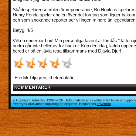
Skådespelarensemblen är imponerande, Bo Hopkins spelar ma
Henry Fonda spelar chefen över det företag som ligger bakom
och som snokande reporter ser vi ingen mindre än legendaren
Betyg: 4/5
Vilken underbar box! Min personliga favorit är förstås ”Jätte
andra går inte heller av för hackor. Köp den idag, ladda upp 
bered er på en jävla resa tillsammans med Djävla Djur!
Fredrik Liljegren, chefredaktör
KOMMENTARER
© Copyright Tellusfilm, 1998–2026. Detta material är skyddat enligt lagen om upphov
Eftertryck eller annan kopiering är förbjuden. Hostad hos
Levonline