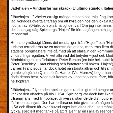
Jättehajen – Vindsurfarnas skräck (L’ ultimo squalo), Italie
”Jättehajen…” väcker otroligt många minnen hos mig! Jag kom
jag lyckades övertala farsan om att hyra den hos den lokala 
i början av 80-talet och oj så häftigt det var! Om jag inte minns 
det innan jag såg Spielbergs ”Hajen” för första gången och jag 
imponerad.
Rent storymässigt känns det mesta igen från ”Hajen” och ”Haje
turistort terroriseras av en monstruös jättehaj men trots flera död
stadens borgmästare inte gå med på att ställa in den komman
vindsurfingsregattan. Vi vet alla vad det betyder – just det, blo
Marinbiologen och författaren Peter Benton (en inte helt subtil ko
Peter Benchley – marinbiolog och författaren till boken ”Hajen”
James Franciscus, tar dock hotet på största allvar och tills
gamle sjöbjörnen Quint, förlåt Hamer (Vic Morrow) beger han sig
döda denna best. Vägen dit kantas av uppätna vindsurfare, bå
helikoptrar!
”Jättehajen…” lyckades spela in ganska duktigt med pengar un
veckor den visades på bio i USA. Spielberg var dock inte lika f
tillsammans med filmbolaget Universal stämde de distributöre
få filmen bannlyst. Den har fortfarande inte givits ut på någon 
USA och filmen får över huvud taget inte visas där. Lite småak
tycka, speciellt med tanke på att ”Hajen” är en i alla avseenden 