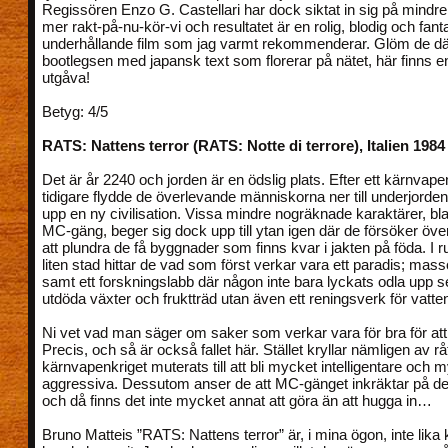
Regissören Enzo G. Castellari har dock siktat in sig på mindre
mer rakt-på-nu-kör-vi och resultatet är en rolig, blodig och fant
underhållande film som jag varmt rekommenderar. Glöm de d
bootlegsen med japansk text som florerar på nätet, här finns en
utgåva!
Betyg: 4/5
RATS: Nattens terror (RATS: Notte di terrore), Italien 1984
Det är år 2240 och jorden är en ödslig plats. Efter ett kärnvap
tidigare flydde de överlevande människorna ner till underjorde
upp en ny civilisation. Vissa mindre nogräknade karaktärer, bl
MC-gäng, beger sig dock upp till ytan igen där de försöker öv
att plundra de få byggnader som finns kvar i jakten på föda. I r
liten stad hittar de vad som först verkar vara ett paradis; mass
samt ett forskningslabb där någon inte bara lyckats odla upp 
utdöda växter och fruktträd utan även ett reningsverk för vatte
Ni vet vad man säger om saker som verkar vara för bra för at
Precis, och så är också fallet här. Stället kryllar nämligen av rå
kärnvapenkriget muterats till att bli mycket intelligentare och
aggressiva. Dessutom anser de att MC-gänget inkräktar på der
och då finns det inte mycket annat att göra än att hugga in…
Bruno Matteis ”RATS: Nattens terror” är, i mina ögon, inte lika