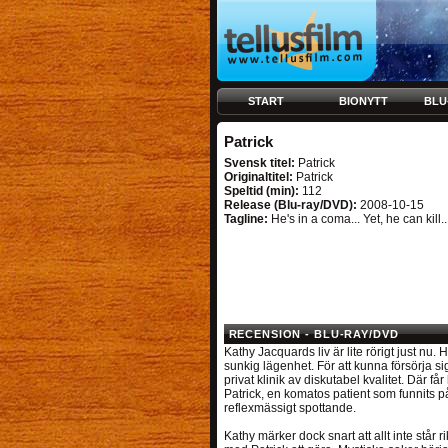
START
BIONYTT
BLU
Patrick
Svensk titel:
Patrick
Originaltitel:
Patrick
Speltid (min):
112
Release (Blu-ray/DVD):
2008-10-15
Tagline:
He's in a coma... Yet, he can kill..
RECENSION - BLU-RAY/DVD
Kathy Jacquards liv är lite rörigt just nu. 
sunkig lägenhet. För att kunna försörja si
privat klinik av diskutabel kvalitet. Där f
Patrick, en komatos patient som funnits på 
reflexmässigt spottande.
Kathy märker dock snart att allt inte står ri