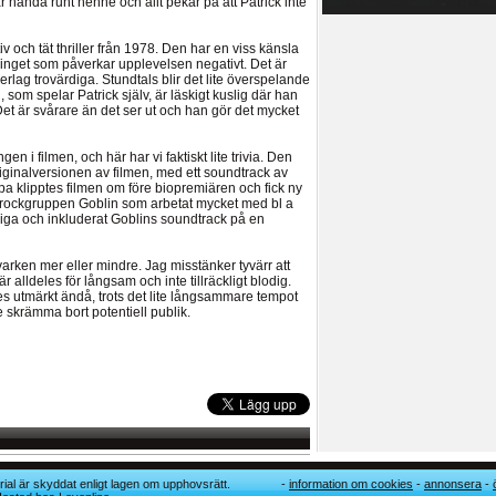
r hända runt henne och allt pekar på att Patrick inte
iv och tät thriller från 1978. Den har en viss känsla
 inget som påverkar upplevelsen negativt. Det är
rlag trovärdiga. Stundtals blir det lite överspelande
som spelar Patrick själv, är läskigt kuslig där han
en. Det är svårare än det ser ut och han gör det mycket
en i filmen, och här har vi faktiskt lite trivia. Den
iginalversionen av filmen, med ett soundtrack av
pa klipptes filmen om före biopremiären och fick ny
 rockgruppen Goblin som arbetat mycket med bl a
nliga och inkluderat Goblins soundtrack på en
r, varken mer eller mindre. Jag misstänker tyvärr att
r alldeles för långsam och inte tillräckligt blodig.
les utmärkt ändå, trots det lite långsammare tempot
 skrämma bort potentiell publik.
ial är skyddat enligt lagen om upphovsrätt.
information om cookies
annonsera