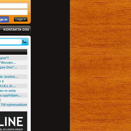
KONTAKTA OSS
eague"!
e "Wonder…
"Rogue One"…
rån Justice…
r 4
H.I.E.L.D.…
en tv-serie
ga uppföljare…
!
Till nyhetsarkivet