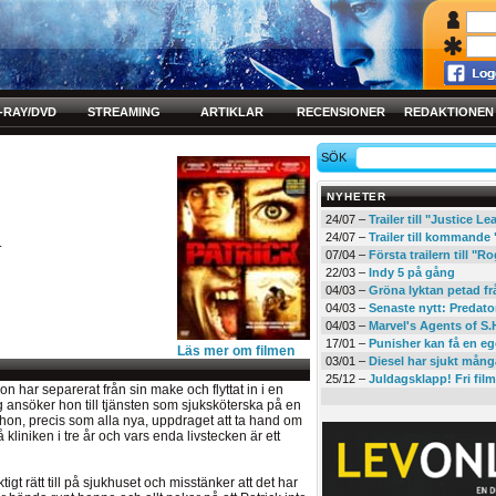
-RAY/DVD
STREAMING
ARTIKLAR
RECENSIONER
REDAKTIONEN
SÖK
NYHETER
24/07 –
Trailer till "Justice L
24/07 –
Trailer till kommand
.
07/04 –
Första trailern till 
22/03 –
Indy 5 på gång
04/03 –
Gröna lyktan petad f
04/03 –
Senaste nytt: Predato
04/03 –
Marvel's Agents of S.
17/01 –
Punisher kan få en eg
Läs mer om filmen
03/01 –
Diesel har sjukt mån
25/12 –
Juldagsklapp! Fri film
Hon har separerat från sin make och flyttat in i en
g ansöker hon till tjänsten som sjuksköterska på en
år hon, precis som alla nya, uppdraget att ta hand om
kliniken i tre år och vars enda livstecken är ett
ktigt rätt till på sjukhuset och misstänker att det har