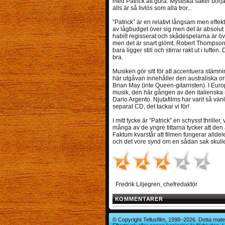
med Patrick att göra. Mystiska saker börja
alls är så livlös som alla tror...
”Patrick” är en relativt långsam men effekt
av lågbudget över sig men det är absolut
habilt regisserat och skådespelarna är öve
men det är snart glömt. Robert Thompson, 
bara ligger still och stirrar rakt ut i luft
bra.
Musiken gör sitt för att accentuera stämning
här utgåvan innehåller den australiska or
Brian May (inte Queen-gitarristen). I Euro
musik, den här gången av den italienska
Dario Argento. Njutafilms har varit så vä
separat CD, det tackar vi för!
I mitt tycke är ”Patrick” en schysst thrille
många av de yngre tittarna tycker att den ä
Faktum kvarstår att filmen fungerar allde
och det vore synd om en sådan sak skulle
Fredrik Liljegren, chefredaktör
KOMMENTARER
© Copyright Tellusfilm, 1998–2026. Detta mater