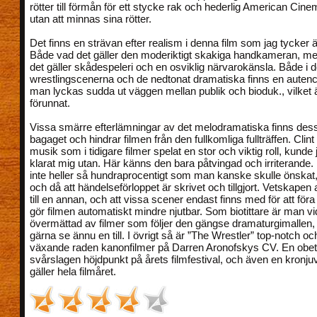
rötter till förmån för ett stycke rak och hederlig American Cine
utan att minnas sina rötter.
Det finns en strävan efter realism i denna film som jag tycker 
Både vad det gäller den moderiktigt skakiga handkameran, m
det gäller skådespeleri och en osviklig närvarokänsla. Både 
wrestlingscenerna och de nedtonat dramatiska finns en autenc
man lyckas sudda ut väggen mellan publik och bioduk., vilket är
förunnat.
Vissa smärre efterlämningar av det melodramatiska finns dess
bagaget och hindrar filmen från den fullkomliga fullträffen. Clin
musik som i tidigare filmer spelat en stor och viktig roll, kunde 
klarat mig utan. Här känns den bara påtvingad och irriterande
inte heller så hundraprocentigt som man kanske skulle önskat,
och då att händelseförloppet är skrivet och tillgjort. Vetskapen 
till en annan, och att vissa scener endast finns med för att föra
gör filmen automatiskt mindre njutbar. Som biotittare är man vid
övermättad av filmer som följer den gängse dramaturgimallen, o
gärna se ännu en till. I övrigt så är ”The Wrestler” top-notch o
växande raden kanonfilmer på Darren Aronofskys CV. En obetvi
svårslagen höjdpunkt på årets filmfestival, och även en kronju
gäller hela filmåret.