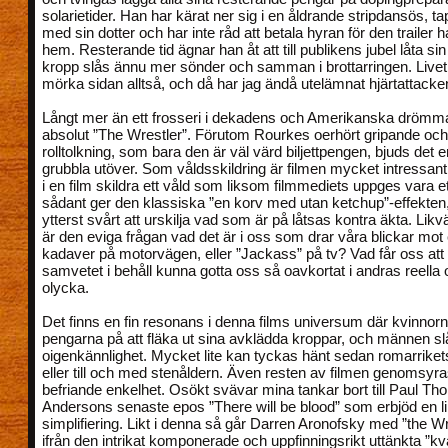
solarietider. Han har kärat ner sig i en åldrande stripdansös, t
med sin dotter och har inte råd att betala hyran för den trailer ha
hem. Resterande tid ägnar han åt att till publikens jubel låta si
kropp slås ännu mer sönder och samman i brottarringen. Livet
mörka sidan alltså, och då har jag ändå utelämnat hjärtattacke
Långt mer än ett frosseri i dekadens och Amerikanska drömma
absolut ”The Wrestler”. Förutom Rourkes oerhört gripande och
rolltolkning, som bara den är väl värd biljettpengen, bjuds det en
grubbla utöver. Som våldsskildring är filmen mycket intressant
i en film skildra ett våld som liksom filmmediets uppges vara et
sådant ger den klassiska ”en korv med utan ketchup”-effekten, 
ytterst svårt att urskilja vad som är på låtsas kontra äkta. Lik
är den eviga frågan vad det är i oss som drar våra blickar mot 
kadaver på motorvägen, eller ”Jackass” på tv? Vad får oss at
samvetet i behåll kunna gotta oss så oavkortat i andras reella o
olycka.
Det finns en fin resonans i denna films universum där kvinnorn
pengarna på att fläka ut sina avklädda kroppar, och männen slår
oigenkännlighet. Mycket lite kan tyckas hänt sedan romarriket
eller till och med stenåldern. Även resten av filmen genomsyr
befriande enkelhet. Osökt svävar mina tankar bort till Paul T
Andersons senaste epos ”There will be blood” som erbjöd en l
simplifiering. Likt i denna så går Darren Aronofsky med ”the Wre
ifrån den intrikat komponerade och uppfinningsrikt uttänkta ”kva