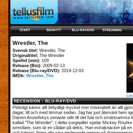
START
BIONYTT
BLU-RAY/DVD
STREAMING
Wrestler, The
Svensk titel:
Wrestler, The
Originaltitel:
The Wrestler
Speltid (min):
109
Release (Bio):
2009-02-13
Release (Blu-ray/DVD):
2014-12-03
IMDb:
Wrestler, The
Läs
RECENSION - BLU-RAY/DVD
Plötsligt känns allt betydligt mycket mer miserabelt än allt gjor
dagar, till och med timmar sedan. Jag har just återvänt hem igen
Darren Aronofskys senaste ode till det fula och smärtsamma li
kallad ”The Wrestler”. I detta sorgepiller spelar Mickey Rourke 
wrestlare, som är en sådan på dekis. Han extraknäcker på en
och tvingas lägga alla sina resterande pengar på dopingprepar