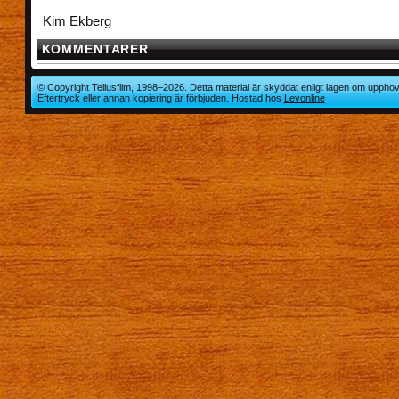
Kim Ekberg
KOMMENTARER
© Copyright Tellusfilm, 1998–2026. Detta material är skyddat enligt lagen om upphov
Eftertryck eller annan kopiering är förbjuden. Hostad hos
Levonline