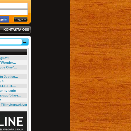
KONTAKTA OSS
eague"!
e "Wonder…
"Rogue One"…
rån Justice…
r 4
H.I.E.L.D.…
en tv-serie
ga uppföljare…
!
Till nyhetsarkivet