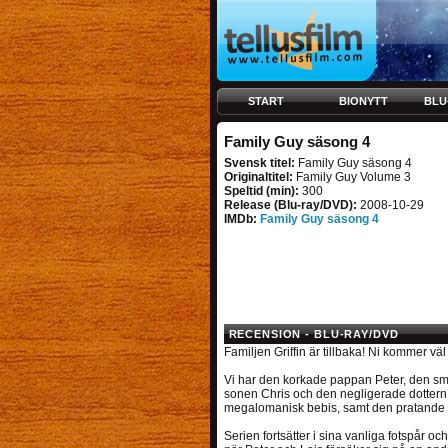
START
BIONYTT
BLU
Family Guy säsong 4
Svensk titel:
Family Guy säsong 4
Originaltitel:
Family Guy Volume 3
Speltid (min):
300
Release (Blu-ray/DVD):
2008-10-29
IMDb:
Family Guy säsong 4
RECENSION - BLU-RAY/DVD
Familjen Griffin är tillbaka! Ni kommer vä
Vi har den korkade pappan Peter, den sma
sonen Chris och den negligerade dottern 
megalomanisk bebis, samt den pratande 
Serien fortsätter i sina vanliga fotspår o