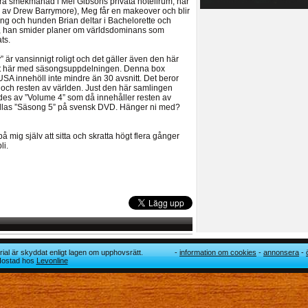
dra smekmånad i Mel Gibsons privata hotellrum, när
lad av Drew Barrymore), Meg får en makeover och blir
g och hunden Brian deltar i Bachelorette och
då, han smider planer om världsdominans som
ts.
” är vansinnigt roligt och det gäller även den här
 det här med säsongsuppdelningen. Denna box
SA innehöll inte mindre än 30 avsnitt. Det beror
 och resten av världen. Just den här samlingen
jdes av ”Volume 4” som då innehåller resten av
allas ”Säsong 5” på svensk DVD. Hänger ni med?
 på mig själv att sitta och skratta högt flera gånger
li.
ial är skyddat enligt lagen om upphovsrätt.
information om cookies
annonsera
 Hostad hos
Levonline