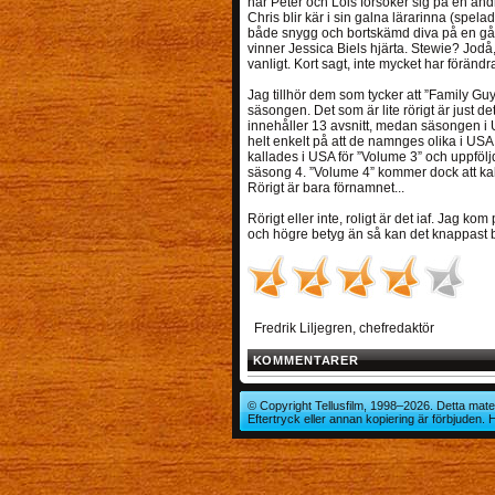
när Peter och Lois försöker sig på en an
Chris blir kär i sin galna lärarinna (spe
både snygg och bortskämd diva på en gån
vinner Jessica Biels hjärta. Stewie? Jo
vanligt. Kort sagt, inte mycket har förändra
Jag tillhör dem som tycker att ”Family Guy
säsongen. Det som är lite rörigt är just
innehåller 13 avsnitt, medan säsongen i U
helt enkelt på att de namnges olika i USA
kallades i USA för ”Volume 3” och uppföl
säsong 4. ”Volume 4” kommer dock att k
Rörigt är bara förnamnet...
Rörigt eller inte, roligt är det iaf. Jag kom
och högre betyg än så kan det knappast b
Fredrik Liljegren, chefredaktör
KOMMENTARER
© Copyright Tellusfilm, 1998–2026. Detta mater
Eftertryck eller annan kopiering är förbjuden.