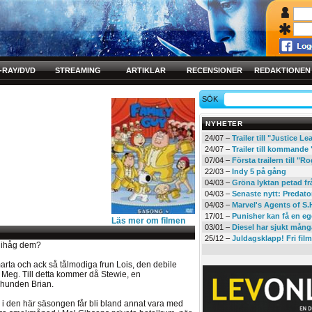
-RAY/DVD
STREAMING
ARTIKLAR
RECENSIONER
REDAKTIONEN
SÖK
NYHETER
24/07 –
Trailer till "Justice L
24/07 –
Trailer till kommand
07/04 –
Första trailern till 
22/03 –
Indy 5 på gång
04/03 –
Gröna lyktan petad f
04/03 –
Senaste nytt: Predato
04/03 –
Marvel's Agents of S.
17/01 –
Punisher kan få en eg
Läs mer om filmen
03/01 –
Diesel har sjukt mån
25/12 –
Juldagsklapp! Fri film
l ihåg dem?
rta och ack så tålmodiga frun Lois, den debile
Meg. Till detta kommer då Stewie, en
hunden Brian.
ch i den här säsongen får bli bland annat vara med