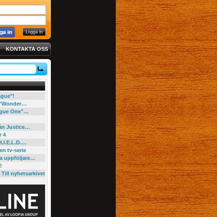
KONTAKTA OSS
eague"!
e "Wonder…
"Rogue One"…
rån Justice…
r 4
H.I.E.L.D.…
en tv-serie
ga uppföljare…
!
Till nyhetsarkivet