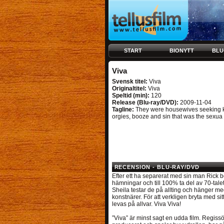
START
BIONYTT
BLU
Viva
Svensk titel:
Viva
Originaltitel:
Viva
Speltid (min):
120
Release (Blu-ray/DVD):
2009-11-04
Tagline:
They were housewives seeking kic
orgies, booze and sin that was the sexua
RECENSION - BLU-RAY/DVD
Efter ett ha separerat med sin man Rick 
hämningar och till 100% ta del av 70-tal
Sheila testar de på allting och hänger med
konstnärer. För att verkligen bryta med s
levas på allvar. Viva Viva!
”Viva” är minst sagt en udda film. Regiss