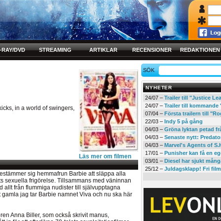
-RAY/DVD
STREAMING
ARTIKLAR
RECENSIONER
REDAKTIONEN
SÖK
NYHETER
24/07 –
Trailer till "Justice L
24/07 –
Trailer till kommand
ks, in a world of swingers,
07/04 –
Första trailern till 
22/03 –
Indy 5 på gång
04/03 –
Gröna lyktan petad f
04/03 –
Senaste nytt: Predato
04/03 –
Marvel's Agents of S.
17/01 –
Punisher kan få en eg
Läs mer om filmen
03/01 –
Diesel har sjukt mån
25/12 –
Juldagsklapp! Fri film
bestämmer sig hemmafrun Barbie att släppa alla
ets sexuella frigörelse. Tillsammans med väninnan
 allt från flummiga nudister till självupptagna
itt gamla jag tar Barbie namnet Viva och nu ska här
ören Anna Biller, som också skrivit manus,