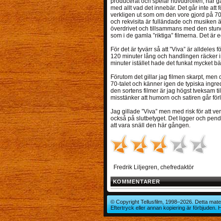
producerat och spelar huvudrollen, har gått
med allt vad det innebär. Det går inte att 
verkligen ut som om den vore gjord på 70-ta
och rekvisita är fulländade och musiken ä
överdrivet och tillsammans med den stun
som i de gamla ”riktiga” filmerna. Det är
För det är tyvärr så att ”Viva” är alldeles 
120 minuter lång och handlingen räcker int
minuter istället hade det funkat mycket bätt
Förutom det gillar jag filmen skarpt, men d
70-talet och känner igen de typiska ingr
den sortens filmer är jag högst tveksam til
misstänker att humorn och satiren går förl
Jag gillade ”Viva” men med risk för att ver
också på slutbetyget. Det ligger och pend
att vara snäll den här gången.
Fredrik Liljegren, chefredaktör
KOMMENTARER
© Copyright Tellusfilm, 1998–2026. Detta mater
Eftertryck eller annan kopiering är förbjuden.