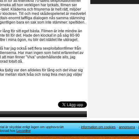
 in för att efterlikna 70-talets sexploitationfilmer
förneka att hon verkligen har lyckats, filmen ser
let. Kläderna och frisyrerna är helt rätt, miljöer
r klockren. Till och med skådespeleriet är medvetet
dtals enormt taffliga dialogen nås samma stämning
 egentligen bara en sak som inte stämmer: speltiden.
för lång för sitt eget bästa. Filmen är inte mindre än
e till för det. Hade den klockat in på säg 80-90
re i mina ögon, nu blir det istället lite utdraget.
å har jag också sett flera sexploitationfilmer från
edienserna. Har man ingen som helst erfarenhet av
l att man finner ”Viva” underhållande alls, jag
orad totalt då.
ka tjatig var den alldeles för lång och det visar sig
lar mellan stark tvåa och svag trea men jag väljer
ial är skyddat enligt lagen om upphovsrätt.
information om cookies
annonsera
 Hostad hos
Levonline