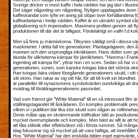
Sverige dricker vi mest kaffe i hela världen har jag läst i Illust
Det säger någonting om någonting. Nyligen uppdagades även 
kaffeskandal som lyfte en aning på slöjan över förhållandena f
kaffearbetarna i tredje världen. Kaffet är en utmärkt symbol vår
globalisering och imperealism. Maximera profiten genom att fly
produktionen till där det är billigast. Fördelaktigt en valfri f.d kol
Men så finns ju människorna. Tillsynes väldigt små i dessa vär
maskinerier. I detta fall tre generationer. Plantageägaren, den 
mannen och den ursprungliga inkräktaren. Hans dotter som ge
blunda för olikheterna kämpar för jämlikheten. ”Hemma i Frankr
ingenting att kämpa för”, yttrar hon i en scen. Sedan så har vi 
generationen, sonen, som kanske tvingas bära det största oket
Han tvingas bära vidare föregående generationers skuld, i sitt
sitt skinn. Han rakar av sig sitt hår, för att bli kvitt sin blondhe
är paralleller till nynazismens symbolvärden oundvikliga att dra.
motdrag till föräldragenerationens passivitet.
Vad som främst gör ”White Material” till en så intressant film ä
ställningstagandet till åskådaren. En komplex problematik pres
vilken vi i publiken bär lika stor skuld som någon av rollinneha
Denis målar upp en skrämmande träffsäker bild av postkoloni
mycket överrumplande och komplex. Men bäst av allt är att ho
att låta stilistik eller effektsökeri stå i första rummet. Så mång
idag fokuserar sig så mycket på att vara häftiga, att innehållet b
Hos ”White Material” har den enskilda bilden inget egenvärde, 