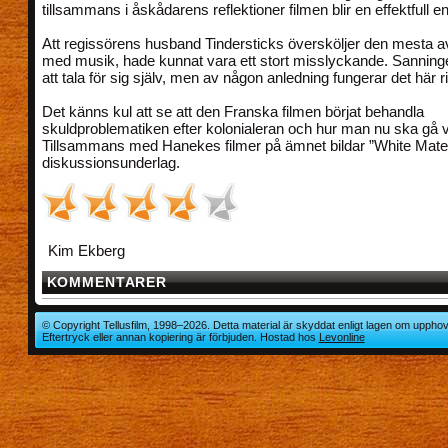
tillsammans i åskådarens reflektioner filmen blir en effektfull en
Att regissörens husband Tindersticks översköljer den mesta 
med musik, hade kunnat vara ett stort misslyckande. Sanningen
att tala för sig själv, men av någon anledning fungerar det här rik
Det känns kul att se att den Franska filmen börjat behandla
skuldproblematiken efter kolonialeran och hur man nu ska gå v
Tillsammans med Hanekes filmer på ämnet bildar ”White Materi
diskussionsunderlag.
Kim Ekberg
KOMMENTARER
© Copyright Tellusfilm, 1998–2026. Detta material är skyddat enligt lagen om upphov
Eftertryck eller annan kopiering är förbjuden. Hostad hos
Levonline