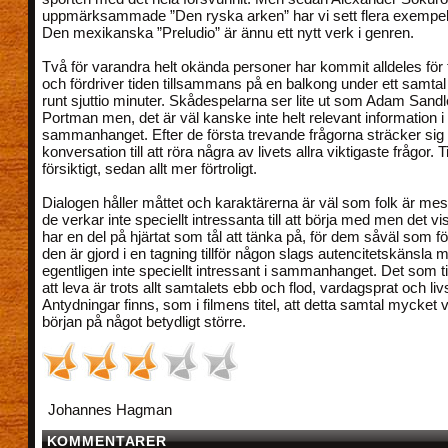
uppmärksammade ”Den ryska arken” har vi sett flera exempel
Den mexikanska ”Preludio” är ännu ett nytt verk i genren.
Två för varandra helt okända personer har kommit alldeles för tid
och fördriver tiden tillsammans på en balkong under ett samtal
runt sjuttio minuter. Skådespelarna ser lite ut som Adam Sandl
Portman men, det är väl kanske inte helt relevant information i
sammanhanget. Efter de första trevande frågorna sträcker sig
konversation till att röra några av livets allra viktigaste frågor. T
försiktigt, sedan allt mer förtroligt.
Dialogen håller måttet och karaktärerna är väl som folk är mest
de verkar inte speciellt intressanta till att börja med men det vis
har en del på hjärtat som tål att tänka på, för dem såväl som för
den är gjord i en tagning tillför någon slags autencitetskänsla 
egentligen inte speciellt intressant i sammanhanget. Det som till
att leva är trots allt samtalets ebb och flod, vardagsprat och liv
Antydningar finns, som i filmens titel, att detta samtal mycket 
början på något betydligt större.
Johannes Hagman
KOMMENTARER