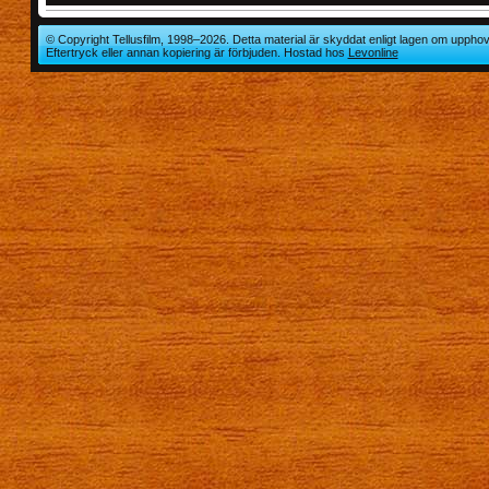
© Copyright Tellusfilm, 1998–2026. Detta material är skyddat enligt lagen om upphov
Eftertryck eller annan kopiering är förbjuden. Hostad hos
Levonline