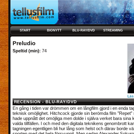
START
BIONYTT
BLU-RAY/DVD
STREAMING
Preludio
Speltid (min):
74
Läs
RECENSION - BLU-RAY/DVD
En gång i tiden var drömmen om en långfilm gjord i en enda ta
teknisk omöjlighet. Hitchcock gjorde sin berömda film ”Repet
hade uppnått det omöjliga men dolde i själva verket bara sina kl
valda tillfällen. I och med den digitala teknikens genombrott ka
tagningen egentligen bli hur lång som helst och därav borde vä
sporten med det hela försvunnit. Men sedan Alexander Sokur