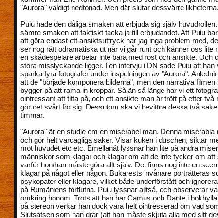
"Aurora" väldigt nedtonad. Men där slutar dessvärre likheterna
Puiu hade den dåliga smaken att erbjuda sig själv huvudrolle
sämre smaken att faktiskt tacka ja till erbjudandet. Att Puiu ba
att göra endast ett ansiktsuttryck har jag inga problem med, de
ser nog rätt odramatiska ut när vi går runt och känner oss lit
en skådespelare arbetar inte bara med röst och ansikte. Och d
stora misslyckande ligger. I en intervju i DN sade Puiu att han 
sparka fyra fotografer under inspelningen av "Aurora". Anledning
att de "började komponera bilderna", men den narrativa filmen i 
bygger på att rama in kroppar. Så än så länge har vi ett fotogra
ointressant att titta på, och ett ansikte man är trött på efter två
gör det svårt för sig. Dessutom ska vi bevittna dessa två saker 
timmar.
"Aurora" är en studie om en miserabel man. Denna miserabla 
och gör helt vardagliga saker. Visar kuken i duschen, siktar m
mot huvudet etc etc. Emellanåt lyssnar han lite på andra mise
människor som klagar och klagar om att de inte tycker om att s
varför hon/han måste göra allt själv. Det finns nog inte en scen
klagar på något eller någon. Bukarests invånare porträtteras 
psykopater eller klagare, vilket både underförstått och ignorer
på Rumäniens förflutna. Puiu lyssnar alltså, och observerar 
omkring honom. Trots att han har Camus och Dante i bokhylla
på stereon verkar han dock vara helt ointresserad om vad so
Slutsatsen som han drar (att han måste skjuta alla med sitt gev