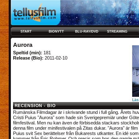
START
BIONYTT
BLU-RAY/DVD
STREAMING
Aurora
Speltid (min):
181
Release (Bio):
2011-02-10
Läs
RECENSION - BIO
Rumänska Filmdagar är i skrivande stund i full gång. Årets 
Cristi Puius "Aurora" som hade sin Sverigepremiär under Göt
filmfestival. Men nu kan även de förbisedda stackars stockho
denna film under minifestivalen på Zitas dukar. "Aurora" är fil
Puius svit Sex berättelser från Bukarests utkanter. En idé som s
kommer från Éric Rohmer. Och precis som hos den gamle mä