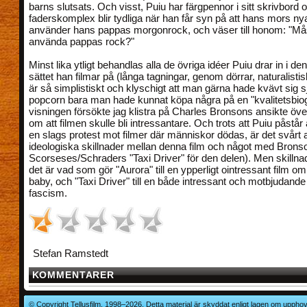
barns slutsats. Och visst, Puiu har färgpennor i sitt skrivbord
faderskomplex blir tydliga när han får syn på att hans mors n
använder hans pappas morgonrock, och väser till honom: "Må
använda pappas rock?"
Minst lika ytligt behandlas alla de övriga idéer Puiu drar in i de
sättet han filmar på (långa tagningar, genom dörrar, naturalistis
är så simplistiskt och klyschigt att man gärna hade kvävt sig 
popcorn bara man hade kunnat köpa några på en "kvalitetsbiog
visningen försökte jag klistra på Charles Bronsons ansikte öve
om att filmen skulle bli intressantare. Och trots att Puiu påstår 
en slags protest mot filmer där människor dödas, är det svårt 
ideologiska skillnader mellan denna film och något med Bronso
Scorseses/Schraders "Taxi Driver" för den delen). Men skillna
det är vad som gör "Aurora" till en ypperligt ointressant film o
baby, och "Taxi Driver" till en både intressant och motbjudande
fascism.
Stefan Ramstedt
KOMMENTARER
© Copyright Tellusfilm, 1998–2026. Detta material är skyddat enligt lagen om upphov