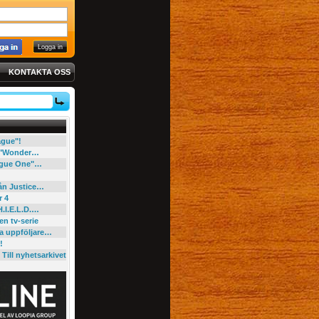
KONTAKTA OSS
eague"!
e "Wonder…
"Rogue One"…
rån Justice…
r 4
H.I.E.L.D.…
en tv-serie
ga uppföljare…
!
Till nyhetsarkivet