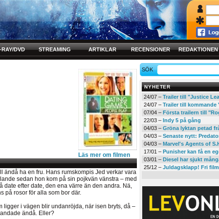
-RAY/DVD
STREAMING
ARTIKLAR
RECENSIONER
REDAKTIONEN
SÖK
NYHETER
24/07 –
Trailer till "Justice L
24/07 –
Trailer till kommand
07/04 –
Första trailern till 
22/03 –
Indy 5 på gång
04/03 –
Gröna lyktan petad f
04/03 –
Senaste nytt: Predato
04/03 –
Marvel's Agents of S.
17/01 –
Punisher kan få en eg
Läs mer om filmen
03/01 –
Diesel har sjukt mån
25/12 –
Juldagsklapp! Fri film
vill ändå ha en fru. Hans rumskompis Jed verkar vara
örhållande sedan hon kom på sin pojkvän vänstra – med
 date efter date, den ena värre än den andra. Nä,
s på rosor för alla som bor där.
igger i vägen blir undanröjda, när isen bryts, då –
nblandade ändå. Eller?