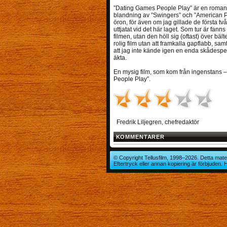
”Dating Games People Play” är en romant
blandning av ”Swingers” och ”American Pie
öron, för även om jag gillade de första t
uttjatat vid det här laget. Som tur är fan
filmen, utan den höll sig (oftast) över bäl
rolig film utan att framkalla gapflabb, sa
att jag inte kände igen en enda skådespe
äkta.
En mysig film, som kom från ingenstans –
People Play”.
Fredrik Liljegren, chefredaktör
KOMMENTARER
© Copyright Tellusfilm, 1998–2026. Detta mater
Eftertryck eller annan kopiering är förbjuden.