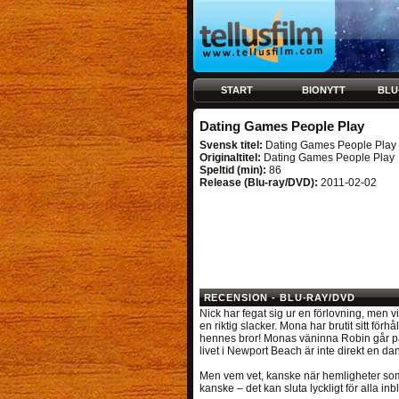
START
BIONYTT
BLU
Dating Games People Play
Svensk titel:
Dating Games People Play
Originaltitel:
Dating Games People Play
Speltid (min):
86
Release (Blu-ray/DVD):
2011-02-02
RECENSION - BLU-RAY/DVD
Nick har fegat sig ur en förlovning, men 
en riktig slacker. Mona har brutit sitt f
hennes bror! Monas väninna Robin går på
livet i Newport Beach är inte direkt en dan
Men vem vet, kanske när hemligheter som l
kanske – det kan sluta lyckligt för alla i