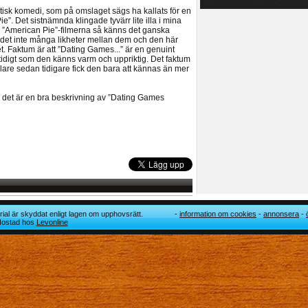
isk komedi, som på omslaget sägs ha kallats för en
”. Det sistnämnda klingade tyvärr lite illa i mina
vå ”American Pie”-filmerna så känns det ganska
ns det inte många likheter mellan dem och den här
tet. Faktum är att ”Dating Games...” är en genuint
mtidigt som den känns varm och uppriktig. Det faktum
lare sedan tidigare fick den bara att kännas än mer
 det är en bra beskrivning av ”Dating Games
ial är skyddat enligt lagen om upphovsrätt.
information om cookies
annonsera
 Hostad hos
Levonline