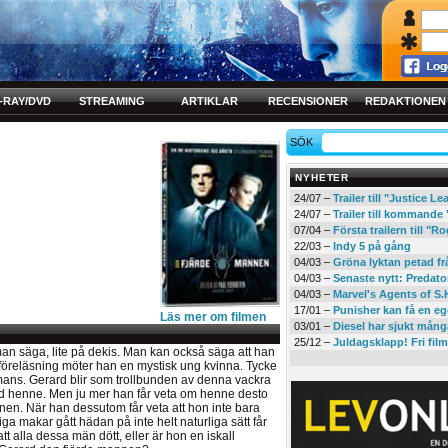
-RAY/DVD
STREAMING
ARTIKLAR
RECENSIONER
REDAKTIONEN
SÖK
NYHETER
24/07 –
Trailer till "Justice L
24/07 –
Trailer till kommand
07/04 –
Första trailern till 
22/03 –
Indy 5 på gång
04/03 –
Gröna lyktan petad f
04/03 –
Senaste nytt: Predato
04/03 –
Marvel's Agents of S.
17/01 –
Punisher kan få en eg
Läs mer om filmen
03/01 –
Diesel har sjukt mån
25/12 –
Juldagsklapp! Fri film
an säga, lite på dekis. Man kan också säga att han
n föreläsning möter han en mystisk ung kvinna. Tycke
mans. Gerard blir som trollbunden av denna vackra
ed henne. Men ju mer han får veta om henne desto
onen. När han dessutom får veta att hon inte bara
tliga makar gått hädan på inte helt naturliga sätt får
t alla dessa män dött, eller är hon en iskall