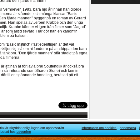
 Gerard den fjärde mannen?
l Verhoeven 1983, bara nio år innan han gjorde
 filmerna är slående, och många klassar ”Basic
 ”Den fjärde mannen” bygger på en roman av Gerard
ilmen. Han spelas av Jeroen Krabbé och den unga
ijk. Krabbé känner vi igen från filmer som ”Jagad”
 är som alltid sevärd. Här gör han en kanonfin
oblem på halsen.
 ”Basic Instinct” (fast egentligen är det väl
 skiljer sig, så om ni funderar på att skippa den bara
 så tänk om. ”Den fjärde mannen” står stadigt på egna
åda filmerna.
r att han är för jävla bra! Soutendijk är också bra
en så irriterande som Sharon Stone) och kemin
därtill en spännande handling, berättad på ett
ial är skyddat enligt lagen om upphovsrätt.
information om cookies
annonsera
 Hostad hos
Levonline