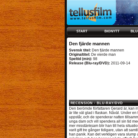
START
BIONYTT
BLU
Den fjärde mannen
Svensk titel:
Den fjärde mannen
Originaltitel:
De vierde man
Speltid (min):
98
Release (Blu-ray/DVD):
2011-09-14
RECENSION - BLU-RAY/DVD
Den berömde författaren Gerard är, kan m
är lite väl glad i flaskan. Nåväl. Under e
uppstår, och de spenderar natten tillsam
unga dam och vill spendera all sin tid m
mer misstänksam blir han till hela situati
varit gift tre gånger tidigare, utan att sam
han panik. Kan det verkligen vara slump at