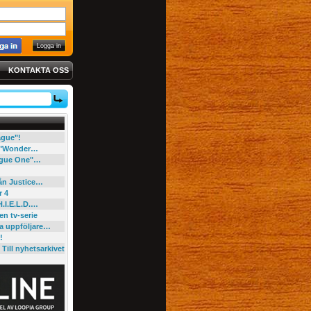
KONTAKTA OSS
eague"!
e "Wonder…
"Rogue One"…
rån Justice…
r 4
H.I.E.L.D.…
en tv-serie
ga uppföljare…
!
Till nyhetsarkivet