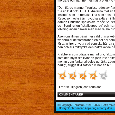
mördare och han hennes nästa offer? Är
”Den fjärde mannen” regisserades av Pau
”Basic Instinct” i USA. Likheterna mellan
Instinct” som en remake. Hur som helst,
Revé, som också är huvudkaraktären i f
damen Christine spelas av Renée Soutend
och Bond-rullen ”Iskallt uppdrag” och han
tolkning av en osäker man med rejäla pr
Även om filmen påminner väldigt mycket om
tvärtom) är det fortfarande en hel del som
för att ni tror er veta vad som ska hända
ben och är i mitt tycke den bättre av de b
Krabbé är som tidigare nämnt bra, faktum ä
som den mystiska kvinnan (och inte hälft
mellan dem funkar alldeles utmärkt. Lägg 
härligt, suggestivt sätt och vi har en hit.
Fredrik Liljegren, chefredaktör
KOMMENTARER
© Copyright Tellusfilm, 1998–2026. Detta mater
Eftertryck eller annan kopiering är förbjuden.