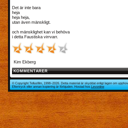
Det är inte bara
heja
heja heja,
utan även mänskligt.
och mänsklighet kan vi behöva
i detta Faustiska virrvarr.
Kim Ekberg
KOMMENTARER
© Copyright Tellusfilm, 1998–2026. Detta material är skyddat enligt lagen om upphov
Eftertryck eller annan kopiering är förbjuden. Hostad hos
Levonline