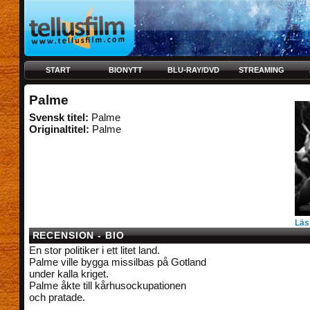
START
BIONYTT
BLU-RAY/DVD
STREAMING
Palme
Svensk titel:
Palme
Originaltitel:
Palme
Läs
RECENSION - BIO
En stor politiker i ett litet land.
Palme ville bygga missilbas på Gotland
under kalla kriget.
Palme åkte till kårhusockupationen
och pratade.