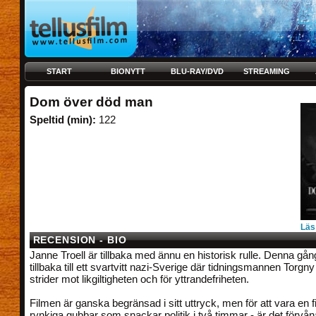
START
BIONYTT
BLU-RAY/DVD
STREAMING
Dom över död man
Speltid (min):
122
Läs
RECENSION - BIO
Janne Troell är tillbaka med ännu en historisk rulle. Denna gån
tillbaka till ett svartvitt nazi-Sverige där tidningsmannen Torgn
strider mot likgiltigheten och för yttrandefriheten.
Filmen är ganska begränsad i sitt uttryck, men för att vara en
rynkiga gubbar som snackar politik i två timmar - är det förvåna