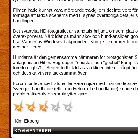
Filmen hade kunnat vara mördande tråkig, om det inte vore för 
förmåga att ladda scenerna med tillsynes överflödiga detaljer s
handlingen.
Det svartvita HD-fotografiet är stundtals briljant, ömsom platt 
överexponerat. Närbilder på människo- och hund-ansikten gör
bra. Vänner av Windows-bakgrunden "Kompis" kommer förmodli
den här filmen.
Hundarna är den gemensamma nämnaren för protagonisten S
antagonisten Hitler. Begreppen "ondska" och "godhet" komplice
föredömligt sätt. Segerstedt skildras verkligen inte ur något än
och det ska vi vara tacksamma över.
Forum för levande historia, lär vara nöjda med många delar av 
Sveriges handlande (eller medvetna icke-handlande) kunde d
problematiserats en smula ytterligare.
Kim Ekberg
KOMMENTARER