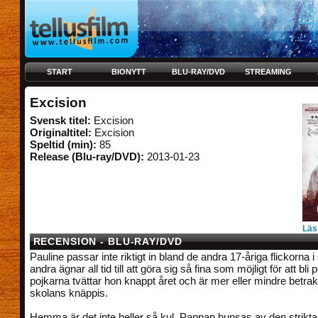
START
BIONYTT
BLU-RAY/DVD
STREAMING
Excision
Svensk titel:
Excision
Originaltitel:
Excision
Speltid (min):
85
Release (Blu-ray/DVD):
2013-01-23
Läs
RECENSION - BLU-RAY/DVD
Pauline passar inte riktigt in bland de andra 17-åriga flickorna 
andra ägnar all tid till att göra sig så fina som möjligt för att bli
pojkarna tvättar hon knappt året och är mer eller mindre betr
skolans knäppis.
Hemma är det inte heller så kul. Pappan hunsas av den strikt