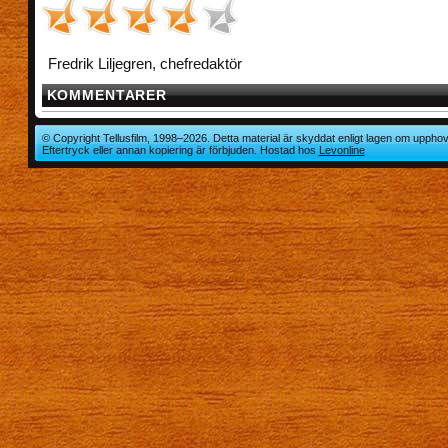
Fredrik Liljegren, chefredaktör
KOMMENTARER
© Copyright Tellusfilm, 1998–2026. Detta material är skyddat enligt lagen om upphov
Eftertryck eller annan kopiering är förbjuden. Hostad hos
Levonline