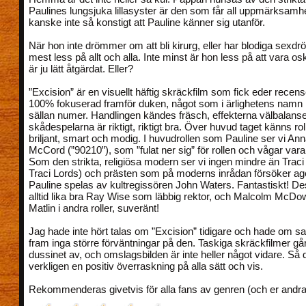
Paulines lungsjuka lillasyster är den som får all uppmärksamhe
kanske inte så konstigt att Pauline känner sig utanför.
När hon inte drömmer om att bli kirurg, eller har blodiga sexd
mest less på allt och alla. Inte minst är hon less på att vara o
är ju lätt åtgärdat. Eller?
”Excision” är en visuellt häftig skräckfilm som fick eder recense
100% fokuserad framför duken, något som i ärlighetens namn hä
sällan numer. Handlingen kändes fräsch, effekterna välbalans
skådespelarna är riktigt, riktigt bra. Över huvud taget känns rol
briljant, smart och modig. I huvudrollen som Pauline ser vi An
McCord (”90210”), som ”fulat ner sig” för rollen och vågar vara 
Som den strikta, religiösa modern ser vi ingen mindre än Traci
Traci Lords) och prästen som på moderns inrådan försöker ag
Pauline spelas av kultregissören John Waters. Fantastiskt! D
alltid lika bra Ray Wise som läbbig rektor, och Malcolm McDo
Matlin i andra roller, suveränt!
Jag hade inte hört talas om ”Excision” tidigare och hade om s
fram inga större förväntningar på den. Taskiga skräckfilmer går
dussinet av, och omslagsbilden är inte heller något vidare. Så 
verkligen en positiv överraskning på alla sätt och vis.
Rekommenderas givetvis för alla fans av genren (och er andra