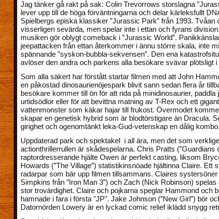
Jag tänker gå rakt på sak: Colin Trevorrows storslagna ”Juras
lever upp till de höga förväntningarna och delar kärleksfullt 
Spielbergs episka klassiker ”Jurassic Park” från 1993. Tvåan 
visserligen sevärda, men spelar inte i ettan och fyrans divisio
musiken gör oblygt comeback i ”Jurassic World”. Panikkänslan
jeepattacken från ettan återkommer i ännu större skala, inte mi
spännande ”syskon-bubbla-sekvensen”. Den ena katastrofsitu
avlöser den andra och parkens alla besökare svävar plötsligt i l
Som alla säkert har förstått startar filmen med att John Ha
en påkostad dinosaurienöjespark blivit sann sedan flera år till
besökare kommer till ön för att rida på minidinosaurier, paddla
urtidsödlor eller för att bevittna matning av T-Rex och ett gigant
vattenmonster som käkar hajar till frukost. Övermodet komme
skapar en genetisk hybrid som är blodtörstigare än Dracula. S
girighet och ogenomtänkt leka-Gud-vetenskap en dålig kombo
Uppdaterad park och spektakel i all ära, men det som verklige
actionthrillerrullen är skådespelarna. Chris Pratts (”Guardians 
raptordresserande hjälte Owen är perfekt casting, liksom Bryc
Howards (”The Village”) statistikinsnöade hjältinna Claire. Ett 
radarpar som bär upp filmen tillsammans. Claires systersöner
Simpkins från ”Iron Man 3”) och Zach (Nick Robinson) spela
stor trovärdighet. Claire och pojkarna speglar Hammond och
hamnade i fara i första "JP". Jake Johnson (”New Girl”) bör 
Datornörden Lowery är en lyckad comic relief iklädd snygg retro