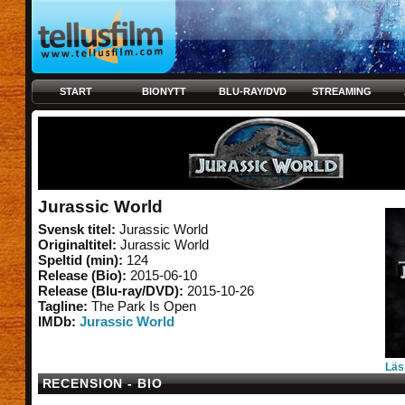
START
BIONYTT
BLU-RAY/DVD
STREAMING
Jurassic World
Svensk titel:
Jurassic World
Originaltitel:
Jurassic World
Speltid (min):
124
Release (Bio):
2015-06-10
Release (Blu-ray/DVD):
2015-10-26
Tagline:
The Park Is Open
IMDb:
Jurassic World
Läs
RECENSION - BIO