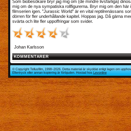
Som biobesökare bryr jag mig om (de mindre livsfarliga) dinos
mig om de nya sympatiska rollfigurerna. Bryr mig om den här
filmserien igen. ”Jurassic World” är en vital reptilrenässans s
dörren för fler underhållande kapitel. Hoppas jag. Då gärna med
svärta och lite fler uppoffringar som svider.
Johan Karlsson
KOMMENTARER
© Copyright Tellusfilm, 1998–2026. Detta material är skyddat enligt lagen om upphov
Eftertryck eller annan kopiering är förbjuden. Hostad hos
Levonline