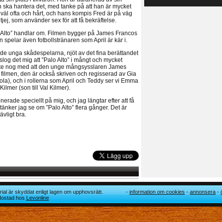
hon ska hantera det, med tanke på att han är mycket
e väl ofta och hårt, och hans kompis Fred är på väg
tjej, som använder sex för att få bekräftelse.
 Alto” handlar om. Filmen bygger på James Francos
elar även fotbollstränaren som April är kär i.
de unga skådespelarna, njöt av det fina berättandet
 slog det mig att ”Palo Alto” i mångt och mycket
 Inte nog med att den unge mångsysslaren James
 filmen, den är också skriven och regisserad av Gia
la), och i rollerna som April och Teddy ser vi Emma
Kilmer (son till Val Kilmer).
ade speciellt på mig, och jag längtar efter att få
tänker jag se om ”Palo Alto” flera gånger. Det är
ävligt bra.
ial är skyddat enligt lagen om upphovsrätt.
information om cookies
annonsera
 Hostad hos
Levonline