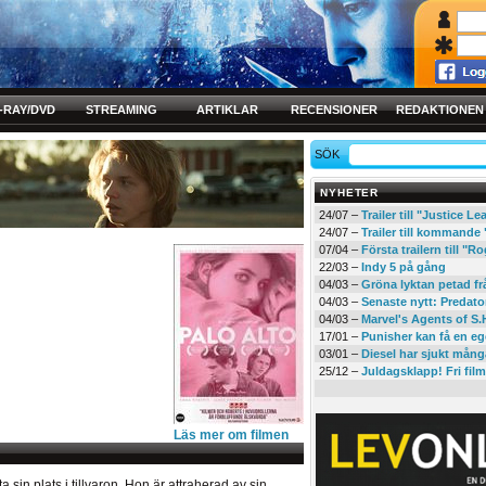
-RAY/DVD
STREAMING
ARTIKLAR
RECENSIONER
REDAKTIONEN
SÖK
NYHETER
24/07 –
Trailer till "Justice L
24/07 –
Trailer till kommand
07/04 –
Första trailern till 
22/03 –
Indy 5 på gång
04/03 –
Gröna lyktan petad f
04/03 –
Senaste nytt: Predato
04/03 –
Marvel's Agents of S.
17/01 –
Punisher kan få en eg
03/01 –
Diesel har sjukt mån
25/12 –
Juldagsklapp! Fri film
Läs mer om filmen
ta sin plats i tillvaron. Hon är attraherad av sin