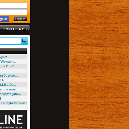
KONTAKTA OSS
eague"!
e "Wonder…
"Rogue One"…
rån Justice…
r 4
H.I.E.L.D.…
en tv-serie
ga uppföljare…
!
Till nyhetsarkivet