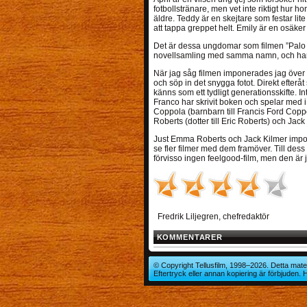
fotbollstränare, men vet inte riktigt hur 
äldre. Teddy är en skejtare som festar lit
att tappa greppet helt. Emily är en osäker 
Det är dessa ungdomar som filmen ”Palo
novellsamling med samma namn, och han sp
När jag såg filmen imponerades jag över 
och söp in det snygga fotot. Direkt efteråt
känns som ett tydligt generationsskifte.
Franco har skrivit boken och spelar med i
Coppola (barnbarn till Francis Ford Coppo
Roberts (dotter till Eric Roberts) och Jack 
Just Emma Roberts och Jack Kilmer imponer
se fler filmer med dem framöver. Till dess 
förvisso ingen feelgood-film, men den är j
Fredrik Liljegren, chefredaktör
KOMMENTARER
© Copyright Tellusfilm, 1998–2026. Detta mater
Eftertryck eller annan kopiering är förbjuden.