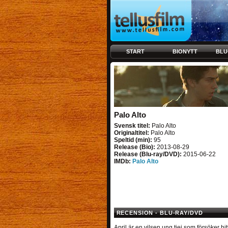
START
BIONYTT
BLU
Palo Alto
Svensk titel:
Palo Alto
Originaltitel:
Palo Alto
Speltid (min):
95
Release (Bio):
2013-08-29
Release (Blu-ray/DVD):
2015-06-22
IMDb:
Palo Alto
RECENSION - BLU-RAY/DVD
April är en vilsen ung tjej som försöker hit