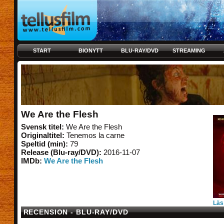
START
BIONYTT
BLU-RAY/DVD
STREAMING
We Are the Flesh
Svensk titel:
We Are the Flesh
Originaltitel:
Tenemos la carne
Speltid (min):
79
Release (Blu-ray/DVD):
2016-11-07
IMDb:
We Are the Flesh
Läs
RECENSION - BLU-RAY/DVD