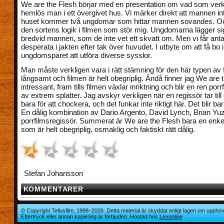
We are the Flesh börjar med en presentation om vad som verk
hemlös man i ett övergivet hus. Vi märker direkt att mannen inte 
huset kommer två ungdomar som hittar mannen sovandes. Oc
den sortens logik i filmen som stör mig. Ungdomarna lägger s
bredvid mannen, som de inte vet ett skvatt om. Men vi får anta 
desperata i jakten efter tak över huvudet. I utbyte om att få bo 
ungdomsparet att utföra diverse sysslor.
Man måste verkligen vara i rätt stämning för den här typen av 
långsamt och filmen är helt obegriplig. Ändå finner jag We are 
intressant, fram tills filmen växlar inriktning och blir en ren por
av extrem splatter. Jag avskyr verkligen när en regissör tar till
bara för att chockera, och det funkar inte riktigt här. Det blir ba
En dålig kombination av Dario Argento, David Lynch, Brian Yuz
porrfilmsregissör. Summerat är We are the Flesh bara en enkel 
som är helt obegriplig, osmaklig och faktiskt rätt dålig.
Stefan Johansson
KOMMENTARER
© Copyright Tellusfilm, 1998–2026. Detta material är skyddat enligt lagen om upphov
Eftertryck eller annan kopiering är förbjuden. Hostad hos
Levonline