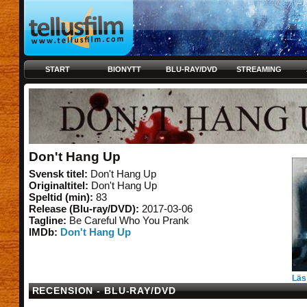
START
BIONYTT
BLU-RAY/DVD
STREAMING
Don't Hang Up
Svensk titel:
Don't Hang Up
Originaltitel:
Don't Hang Up
Speltid (min):
83
Release (Blu-ray/DVD):
2017-03-06
Tagline:
Be Careful Who You Prank
IMDb:
Don't Hang Up
Läs
RECENSION - BLU-RAY/DVD