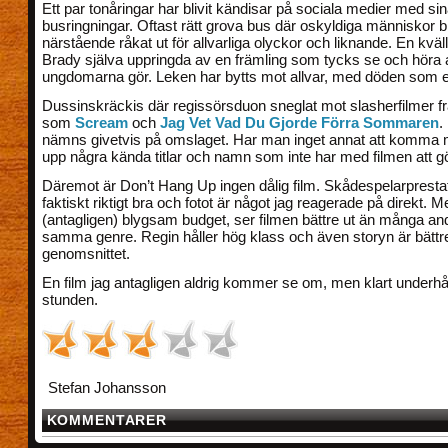
Ett par tonåringar har blivit kändisar på sociala medier med si
busringningar. Oftast rätt grova bus där oskyldiga människor bli
närstående råkat ut för allvarliga olyckor och liknande. En kväl
Brady själva uppringda av en främling som tycks se och höra al
ungdomarna gör. Leken har bytts mot allvar, med döden som 
Dussinskräckis där regissörsduon sneglat mot slasherfilmer fr
som
Scream
och
Jag Vet Vad Du Gjorde Förra Sommaren
.
nämns givetvis på omslaget. Har man inget annat att komma 
upp några kända titlar och namn som inte har med filmen att g
Däremot är Don’t Hang Up ingen dålig film. Skådespelarpresta
faktiskt riktigt bra och fotot är något jag reagerade på direkt. 
(antagligen) blygsam budget, ser filmen bättre ut än många andr
samma genre. Regin håller hög klass och även storyn är bättr
genomsnittet.
En film jag antagligen aldrig kommer se om, men klart underhå
stunden.
Stefan Johansson
KOMMENTARER