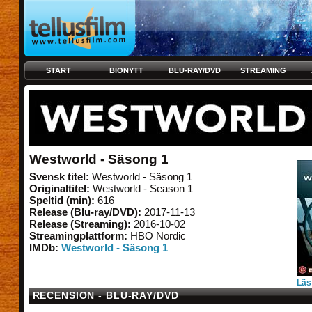
START
BIONYTT
BLU-RAY/DVD
STREAMING
Westworld - Säsong 1
Svensk titel:
Westworld - Säsong 1
Originaltitel:
Westworld - Season 1
Speltid (min):
616
Release (Blu-ray/DVD):
2017-11-13
Release (Streaming):
2016-10-02
Streamingplattform:
HBO Nordic
IMDb:
Westworld - Säsong 1
Läs
RECENSION - BLU-RAY/DVD