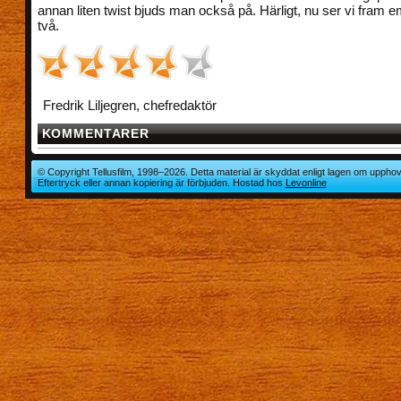
annan liten twist bjuds man också på. Härligt, nu ser vi fram 
två.
Fredrik Liljegren, chefredaktör
KOMMENTARER
© Copyright Tellusfilm, 1998–2026. Detta material är skyddat enligt lagen om upphov
Eftertryck eller annan kopiering är förbjuden. Hostad hos
Levonline