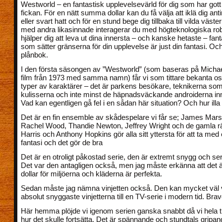
Westworld – en fantastisk upplevelsevärld för dig som har gott
fickan. För en nätt summa dollar kan du få välja att iklä dig ant
eller svart hatt och för en stund bege dig tillbaka till vilda väs
med andra likasinnade interagerar du med högteknologiska ro
hjälper dig att leva ut dina innersta – och kanske hetaste – fan
som sätter gränserna för din upplevelse är just din fantasi. Oc
plånbok.
I den första säsongen av ”Westworld” (som baseras på Michae
film från 1973 med samma namn) får vi som tittare bekanta os
typer av karaktärer – det är parkens besökare, teknikerna so
kulisserna och inte minst de häpnadsväckande androiderna inn
Vad kan egentligen gå fel i en sådan här situation? Och hur illa
Det är en fin ensemble av skådespelare vi får se; James Mar
Rachel Wood, Thandie Newton, Jeffrey Wright och de gamla r
Harris och Anthony Hopkins gör alla sitt yttersta för att ta med 
fantasi och det gör de bra
Det är en otroligt påkostad serie, den är extremt snygg och ser 
Det var den antagligen också, men jag måste erkänna att det ä
dollar för miljöerna och kläderna är perfekta.
Sedan måste jag nämna vinjetten också. Den kan mycket väl 
absolut snyggaste vinjetterna till en TV-serie i modern tid. Brav
Här hemma plöjde vi igenom serien ganska snabbt då vi hela ti
hur det skulle fortsätta. Det är spännande och stundtals gripa