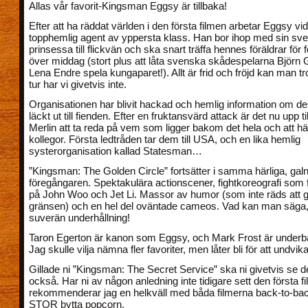
Allas vår favorit-Kingsman Eggsy är tillbaka!
Efter att ha räddat världen i den första filmen arbetar Eggsy v
topphemlig agent av yppersta klass. Han bor ihop med sin sv
prinsessa till flickvän och ska snart träffa hennes föräldrar för
över middag (stort plus att låta svenska skådespelarna Björn
Lena Endre spela kungaparet!). Allt är frid och fröjd kan man 
tur har vi givetvis inte.
Organisationen har blivit hackad och hemlig information om de
läckt ut till fienden. Efter en fruktansvärd attack är det nu upp t
Merlin att ta reda på vem som ligger bakom det hela och att 
kollegor. Första ledtråden tar dem till USA, och en lika hemlig
systerorganisation kallad Statesman…
”Kingsman: The Golden Circle” fortsätter i samma härliga, ga
föregångaren. Spektakulära actionscener, fightkoreografi som f
på John Woo och Jet Li. Massor av humor (som inte räds att 
gränsen) och en hel del oväntade cameos. Vad kan man säga, 
suverän underhållning!
Taron Egerton är kanon som Eggsy, och Mark Frost är underb
Jag skulle vilja nämna fler favoriter, men låter bli för att undvika
Gillade ni ”Kingsman: The Secret Service” ska ni givetvis se d
också. Har ni av någon anledning inte tidigare sett den första f
rekommenderar jag en helkväll med båda filmerna back-to-ba
STOR bytta popcorn.