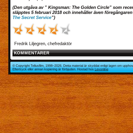
(Den utgåva av ” Kingsman: The Golden Circle” som rece
släpptes 5 februari 2018 och innehåller även föregångaren
The Secret Service
”)
Fredrik Liljegren, chefredaktör
KOMMENTARER
© Copyright Tellusfilm, 1998–2026. Detta material är skyddat enligt lagen om upphov
Eftertryck eller annan kopiering är förbjuden. Hostad hos
Levonline