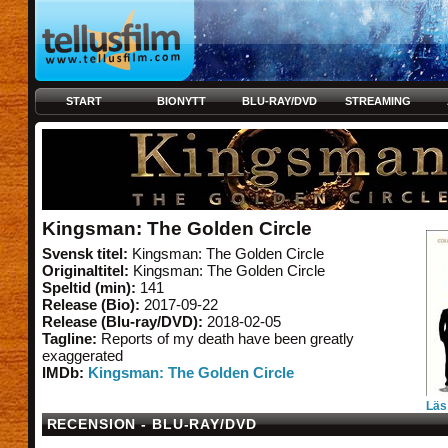
START
BIONYTT
BLU-RAY/DVD
STREAMING
Kingsman: The Golden Circle
Svensk titel:
Kingsman: The Golden Circle
Originaltitel:
Kingsman: The Golden Circle
Speltid (min):
141
Release (Bio):
2017-09-22
Release (Blu-ray/DVD):
2018-02-05
Tagline:
Reports of my death have been greatly
exaggerated
IMDb:
Kingsman: The Golden Circle
Läs
RECENSION - BLU-RAY/DVD