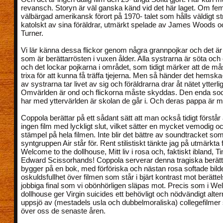
revansch. Storyn är väl ganska känd vid det här laget. Om fem
välbärgad amerikansk förort på 1970- talet som hålls väldigt st
katolskt av sina föräldrar, utmärkt spelade av James Woods o
Turner.
Vi lär känna dessa flickor genom några grannpojkar och det ä
som är berättarrösten i vuxen ålder. Alla systrarna är söta och 
och det lockar pojkarna i området, som tidigt märker att de må
trixa för att kunna få träffa tjejerna. Men så händer det hemsk
av systrarna tar livet av sig och föräldrarna drar åt nätet ytterli
Omvärlden är ond och flickorna måste skyddas. Den enda soc
har med yttervärlden är skolan de går i. Och deras pappa är ma
Coppola berättar på ett sådant sätt att man också tidigt förstår a
ingen film med lyckligt slut, vilket sätter en mycket vemodig oc
stämpel på hela filmen. Inte blir det bättre av soundtracket so
syntgruppen Air står för. Rent stilistiskt tänkte jag på utmärkta
Welcome to the dollhouse, Mitt liv i rosa och, faktiskt ibland, 
Edward Scissorhands! Coppola serverar denna tragiska berät
bygger på en bok, med förföriska och nästan rosa softade bilder
oskuldsfullhet över filmen som står i bjärt kontrast mot berätt
jobbiga final som vi obönhörligen släpas mot. Precis som i We
dollhouse ger Virgin suicides ett behövligt och nödvändigt alterna
uppsjö av (mestadels usla och dubbelmoraliska) collegefilmer 
över oss de senaste åren.