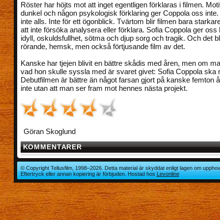
Röster har höjts mot att inget egentligen förklaras i filmen. Moti
dunkel och någon psykologisk förklaring ger Coppola oss inte.
inte alls. Inte för ett ögonblick. Tvärtom blir filmen bara starkar
att inte försöka analysera eller förklara. Sofia Coppola ger oss
idyll, oskuldsfullhet, sötma och djup sorg och tragik. Och det bl
rörande, hemsk, men också förtjusande film av det.
Kanske har tjejen blivit en bättre skådis med åren, men om ma
vad hon skulle syssla med är svaret givet: Sofia Coppola ska 
Debutfilmen är bättre än något farsan gjort på kanske femton å
inte utan att man ser fram mot hennes nästa projekt.
Göran Skoglund
KOMMENTARER
© Copyright Tellusfilm, 1998–2026. Detta material är skyddat enligt lagen om upphov
Eftertryck eller annan kopiering är förbjuden. Hostad hos
Levonline