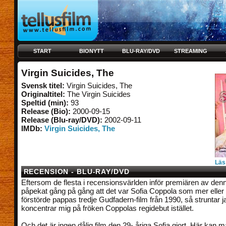
START
BIONYTT
BLU-RAY/DVD
STREAMING
Virgin Suicides, The
Svensk titel:
Virgin Suicides, The
Originaltitel:
The Virgin Suicides
Speltid (min):
93
Release (Bio):
2000-09-15
Release (Blu-ray/DVD):
2002-09-11
IMDb:
Virgin Suicides, The
Läs
RECENSION - BLU-RAY/DVD
Eftersom de flesta i recensionsvärlden inför premiären av denn
påpekat gång på gång att det var Sofia Coppola som mer eller
förstörde pappas tredje Gudfadern-film från 1990, så struntar ja
koncentrar mig på fröken Coppolas regidebut istället.
Och det är ingen dålig film den 29- åriga Sofia gjort. Här kan