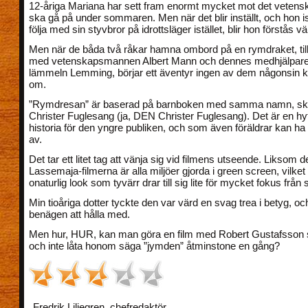
12-åriga Mariana har sett fram enormt mycket mot det vetens
ska gå på under sommaren. Men när det blir inställt, och hon is
följa med sin styvbror på idrottsläger istället, blir hon förstås v
Men när de båda två råkar hamna ombord på en rymdraket, t
med vetenskapsmannen Albert Mann och dennes medhjälpare,
lämmeln Lemming, börjar ett äventyr ingen av dem någonsin
om.
”Rymdresan” är baserad på barnboken med samma namn, skr
Christer Fuglesang (ja, DEN Christer Fuglesang). Det är en hy
historia för den yngre publiken, och som även föräldrar kan ha 
av.
Det tar ett litet tag att vänja sig vid filmens utseende. Liksom de
Lassemaja-filmerna är alla miljöer gjorda i green screen, vilket
onaturlig look som tyvärr drar till sig lite för mycket fokus från 
Min tioåriga dotter tyckte den var värd en svag trea i betyg, och
benägen att hålla med.
Men hur, HUR, kan man göra en film med Robert Gustafsson 
och inte låta honom säga ”jymden” åtminstone en gång?
Fredrik Liljegren, chefredaktör