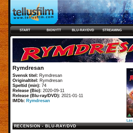
START
BIONYTT
BLU-RAY/DVD
STREAMING
Rymdresan
Svensk titel:
Rymdresan
Originaltitel:
Rymdresan
Speltid (min):
74
Release (Bio):
2020-09-11
Release (Blu-ray/DVD):
2021-01-11
IMDb:
Rymdresan
Läs
RECENSION - BLU-RAY/DVD