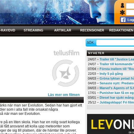
-RAY/DVD
STREAMING
ARTIKLAR
RECENSIONER
REDAKTIONEN
SÖK
NYHETER
24/07 –
Trailer till "Justice L
24/07 –
Trailer till kommand
07/04 –
Första trailern till 
22/03 –
Indy 5 på gång
04/03 –
Gröna lyktan petad f
04/03 –
Senaste nytt: Predato
04/03 –
Marvel's Agents of S.
17/01 –
Punisher kan få en eg
Läs mer om filmen
03/01 –
Diesel har sjukt mån
25/12 –
Juldagsklapp! Fri film
rks när man ser Evolution. Sedan har han gjort ett
r som i alla fall inte orsakat några
så när man ser Evolution.
 på en liten skola. Han har en rolig svart kollega
l fått ansvaret att kolla upp meteoriter som
ger de sig till platsen, där de hämtar lite prover.