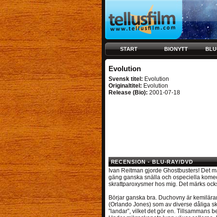
START
BIONYTT
BLU
Evolution
Svensk titel:
Evolution
Originaltitel:
Evolution
Release (Bio):
2001-07-18
RECENSION - BLU-RAY/DVD
Ivan Reitman gjorde Ghostbusters! Det mä
gäng ganska snälla och ospeciella komedie
skrattparoxysmer hos mig. Det märks ock
Börjar ganska bra. Duchovny är kemilärare
(Orlando Jones) som av diverse dåliga skä
”landar”, vilket det gör en. Tillsammans be