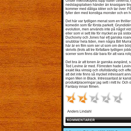
Under mikroskopets lupp växer cellerna, bli
nedslagsplatsen händer än knasigare tin
kommer med dåliga idéer och tar över. På 
fyller den med konstiga monster och en he
Det här var tydligen menat som en thriller
komedin som får första parkett. Grundidé
evolution, men används inte på något vidare
eller som vi sett lite för mycket av på sist
Duchovny och Jones har ett ganska roand
snubblar hela tiden, men några Bill Murra
här är en film som ser ut som om den bör
skrivits (trots att tre författare tydligen jo
scener som finns där bara för att vara rolig
Det bra är att tonen är ganska avspänd, så 
Ted Levine är med. Förresten hade Levine
exakt lika vimsig och ofullständig och ef
att det inte finns så mycket intressant an
ingen Men in Black. Intressantast är kansk
produktplaceringar jag sett i mitt liv. Och 
Fantasy innan filmen.
Anders Lindahl
KOMMENTARER