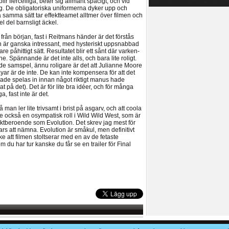
r flercelliga, beter sig allmänt spacigt, och vid
g. De obligatoriska uniformerna dyker upp och
samma sätt tar effektteamet alltmer över filmen och
l del barnsligt äckel.
 från början, fast i Reitmans händer är det förstås
n är ganska intressant, med hysteriskt uppsnabbad
 påhittigt sätt. Resultatet blir ett sånt där varken-
one. Spännande är det inte alls, och bara lite roligt.
e samspel, ännu roligare är det att Julianne Moore
yar är de inte. De kan inte kompensera för att det
jade spelas in innan något riktigt manus hade
bbat på det). Det är för lite bra idéer, och för många
a, fast inte är det.
man ler lite trivsamt i brist på asgarv, och att coola
 också en osympatisk roll i Wild Wild West, som är
fektberoende som Evolution. Det skrev jag mest för
nars att nämna. Evolution är småkul, men definitivt
e att filmen stoltserar med en av de fetaste
om du har tur kanske du får se en trailer för Final