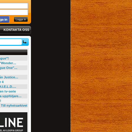
KONTAKTA OSS
eague"!
e "Wonder…
"Rogue One"…
rån Justice…
r 4
H.I.E.L.D.…
en tv-serie
ga uppföljare…
!
Till nyhetsarkivet